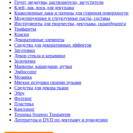
Грунт, медиумы, растворители, загустители
Клей, лак, воск для декупажа
Кракелюрные лаки и патины для старения поверхности
Моделирующие и структурные пасты, составы
Инструменты для творчества, декупажа, скрапбукинга
Трафареты
Краски
Декоративные элементы
Средства для декоративных эффектов
Заготовки
Декор стекла и керамики
Золочение
Маркеры, карандаши, ручки
Эмбоссинг
Мозаика
Мягкие игрушки своими руками
Средства для декора ткани
Эбру
Фелтинг
Пластика
Квиллинг
Техника Sospeso Trasparente
Литература и DVD по декупажу и рукоделию