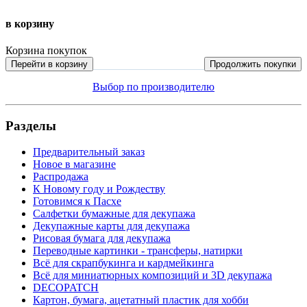
в корзину
Корзина покупок
Перейти в корзину
Продолжить покупки
Выбор по производителю
Разделы
Предварительный заказ
Новое в магазине
Распродажа
К Новому году и Рождеству
Готовимся к Пасхе
Салфетки бумажные для декупажа
Декупажные карты для декупажа
Рисовая бумага для декупажа
Переводные картинки - трансферы, натирки
Всё для скрапбукинга и кардмейкинга
Всё для миниатюрных композиций и 3D декупажа
DECOPATCH
Картон, бумага, ацетатный пластик для хобби