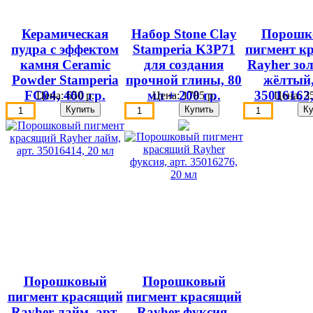
Керамическая
Набор Stone Clay
Порошк
пудра с эффектом
Stamperia K3P71
пигмент к
камня Ceramic
для создания
Rayher зол
Powder Stamperia
прочной глины, 80
жёлтый,
FC04, 400 гр.
мл + 200 гр.
35016162,
Цена:
650 р.
Цена:
1785 р.
Цена:
35
Порошковый
Порошковый
пигмент красящий
пигмент красящий
Rayher лайм, арт.
Rayher фуксия,