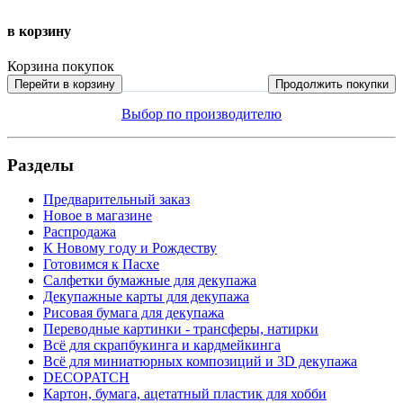
в корзину
Корзина покупок
Перейти в корзину
Продолжить покупки
Выбор по производителю
Разделы
Предварительный заказ
Новое в магазине
Распродажа
К Новому году и Рождеству
Готовимся к Пасхе
Салфетки бумажные для декупажа
Декупажные карты для декупажа
Рисовая бумага для декупажа
Переводные картинки - трансферы, натирки
Всё для скрапбукинга и кардмейкинга
Всё для миниатюрных композиций и 3D декупажа
DECOPATCH
Картон, бумага, ацетатный пластик для хобби