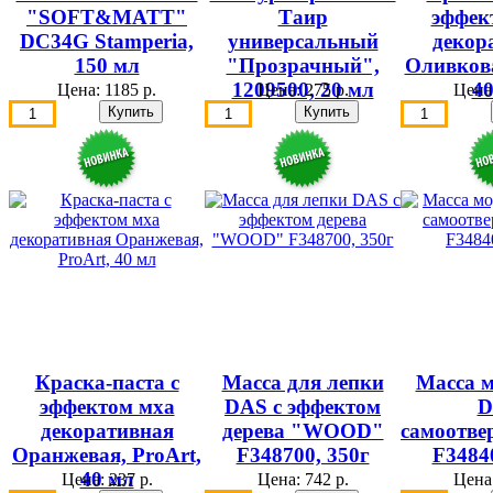
"SOFT&MATT"
Таир
эффек
DC34G Stamperia,
универсальный
декор
150 мл
"Прозрачный",
Оливкова
1209500, 20 мл
4
Цена:
1185 р.
Цена:
275 р.
Цена
Краска-паста с
Масса для лепки
Масса м
эффектом мха
DAS с эффектом
D
декоративная
дерева "WOOD"
самоотве
Оранжевая, ProArt,
F348700, 350г
F3484
40 мл
Цена:
237 р.
Цена:
742 р.
Цена