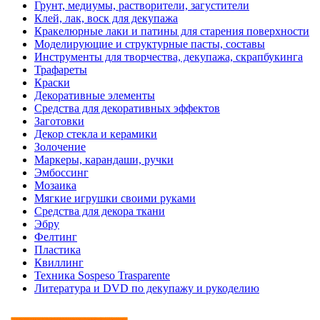
Грунт, медиумы, растворители, загустители
Клей, лак, воск для декупажа
Кракелюрные лаки и патины для старения поверхности
Моделирующие и структурные пасты, составы
Инструменты для творчества, декупажа, скрапбукинга
Трафареты
Краски
Декоративные элементы
Средства для декоративных эффектов
Заготовки
Декор стекла и керамики
Золочение
Маркеры, карандаши, ручки
Эмбоссинг
Мозаика
Мягкие игрушки своими руками
Средства для декора ткани
Эбру
Фелтинг
Пластика
Квиллинг
Техника Sospeso Trasparente
Литература и DVD по декупажу и рукоделию