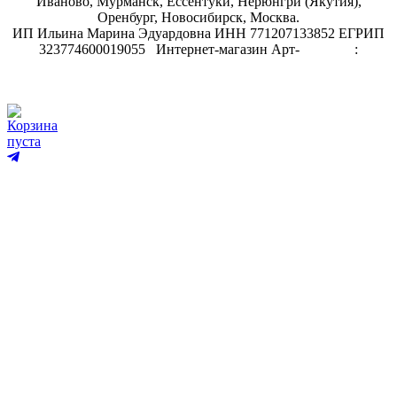
Иваново, Мурманск, Ессентуки, Нерюнгри (Якутия),
Оренбург, Новосибирск, Москва.
ИП Ильина Марина Эдуардовна ИНН 771207133852 ЕГРИП
323774600019055
.
Интернет-магазин Арт-
декупаж
:
скрапбукинг
Корзина
пуста