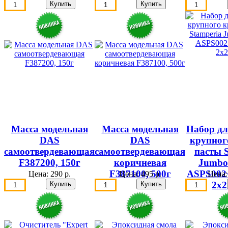
Масса модельная
Масса модельная
Набор дл
DAS
DAS
крупног
самоотвердевающая
самоотвердевающая
пасты 
F387200, 150г
коричневая
Jumbo
F387100, 500г
ASPS002
Цена:
290 р.
Цена:
495 р.
Цена
2х2