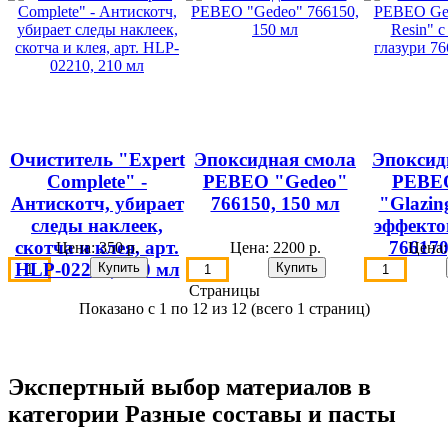
Очиститель "Expert
Эпоксидная смола
Эпоксид
Complete" -
PEBEO "Gedeo"
PEBEO
Антискотч, убирает
766150, 150 мл
"Glazin
следы наклеек,
эффекто
скотча и клея, арт.
766170
Цена:
350 р.
Цена:
2200 р.
Цена
HLP-02210, 210 мл
Страницы
Показано с 1 по 12 из 12 (всего 1 страниц)
Экспертный выбор материалов в
категории Разные составы и пасты