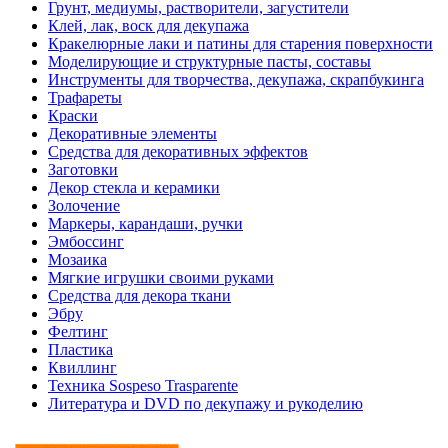
Грунт, медиумы, растворители, загустители
Клей, лак, воск для декупажа
Кракелюрные лаки и патины для старения поверхности
Моделирующие и структурные пасты, составы
Инструменты для творчества, декупажа, скрапбукинга
Трафареты
Краски
Декоративные элементы
Средства для декоративных эффектов
Заготовки
Декор стекла и керамики
Золочение
Маркеры, карандаши, ручки
Эмбоссинг
Мозаика
Мягкие игрушки своими руками
Средства для декора ткани
Эбру
Фелтинг
Пластика
Квиллинг
Техника Sospeso Trasparente
Литература и DVD по декупажу и рукоделию