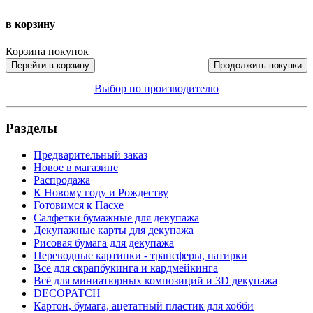
в корзину
Корзина покупок
Перейти в корзину
Продолжить покупки
Выбор по производителю
Разделы
Предварительный заказ
Новое в магазине
Распродажа
К Новому году и Рождеству
Готовимся к Пасхе
Салфетки бумажные для декупажа
Декупажные карты для декупажа
Рисовая бумага для декупажа
Переводные картинки - трансферы, натирки
Всё для скрапбукинга и кардмейкинга
Всё для миниатюрных композиций и 3D декупажа
DECOPATCH
Картон, бумага, ацетатный пластик для хобби