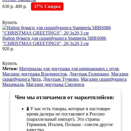
630 р.
400 р.
37% Скидка
Купить
Набор бумаги для скрапбукинга Stamperia SBBS086
"CHRISTMAS GREETINGS", 20,3х20,3 см
920 р.
Купить
Метки:
Материалы для декупажа для начинающих с нуля
,
Магазин декупажа Владивосток
,
Декупаж Голицыно
,
Магазин
скрапбукинга Чита
,
Декупаж Тучково
,
Магазин скрапбукинга
Махачкала
,
Магазин декупажа Смоленск
Чем мы отличаемся от маркетплейсов:
🧪 У нас есть товары, которые в настоящее
время дилеры не поставляют в Россию
(параллельный импорт). Это страны
Германия, Италия, Польша - совсем другое
качество