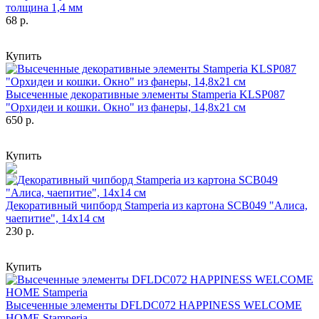
толщина 1,4 мм
68 р.
Купить
Высеченные декоративные элементы Stamperia KLSP087
"Орхидеи и кошки. Окно" из фанеры, 14,8х21 см
650 р.
Купить
Декоративный чипборд Stamperia из картона SCB049 "Алиса,
чаепитие", 14х14 см
230 р.
Купить
Высеченные элементы DFLDC072 HAPPINESS WELCOME
HOME Stamperia