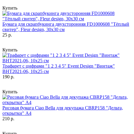
Купить
Бумага для скрапбукинга двухсторонняя FD1000608 "Тёплый
свитер", Fleur design, 30х30 см
25 р.
Купить
Трафарет с цифрами "1 2 3 4 5" Event Design "Винтаж"
ВНТ2021-06, 10х25 см
190 р.
Купить
Рисовая бумага Ciao Bella для декупажа CBRP158 "Дельта,
открытки" А4
210 р.
Купить