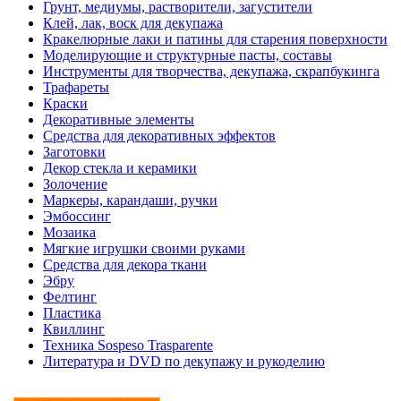
Грунт, медиумы, растворители, загустители
Клей, лак, воск для декупажа
Кракелюрные лаки и патины для старения поверхности
Моделирующие и структурные пасты, составы
Инструменты для творчества, декупажа, скрапбукинга
Трафареты
Краски
Декоративные элементы
Средства для декоративных эффектов
Заготовки
Декор стекла и керамики
Золочение
Маркеры, карандаши, ручки
Эмбоссинг
Мозаика
Мягкие игрушки своими руками
Средства для декора ткани
Эбру
Фелтинг
Пластика
Квиллинг
Техника Sospeso Trasparente
Литература и DVD по декупажу и рукоделию