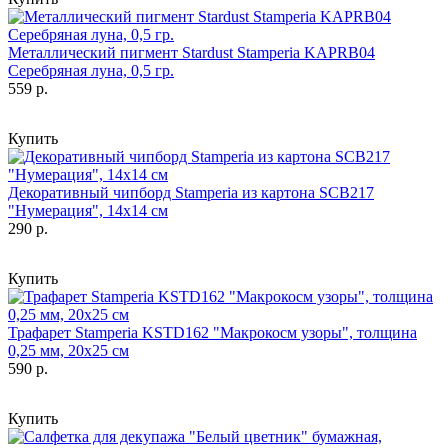
Металлический пигмент Stardust Stamperia KAPRB04
Серебряная луна, 0,5 гр.
559 р.
Купить
Декоративный чипборд Stamperia из картона SCB217
"Нумерация", 14х14 см
290 р.
Купить
Трафарет Stamperia KSTD162 "Макрокосм узоры", толщина
0,25 мм, 20х25 см
590 р.
Купить