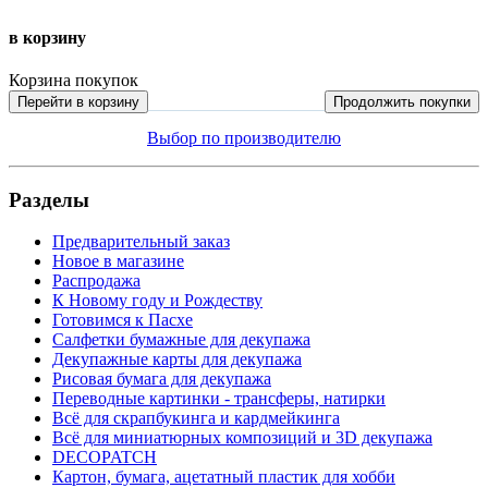
в корзину
Корзина покупок
Перейти в корзину
Продолжить покупки
Выбор по производителю
Разделы
Предварительный заказ
Новое в магазине
Распродажа
К Новому году и Рождеству
Готовимся к Пасхе
Салфетки бумажные для декупажа
Декупажные карты для декупажа
Рисовая бумага для декупажа
Переводные картинки - трансферы, натирки
Всё для скрапбукинга и кардмейкинга
Всё для миниатюрных композиций и 3D декупажа
DECOPATCH
Картон, бумага, ацетатный пластик для хобби