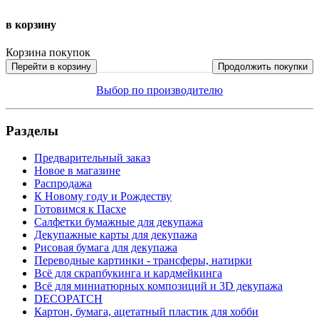
в корзину
Корзина покупок
Перейти в корзину
Продолжить покупки
Выбор по производителю
Разделы
Предварительный заказ
Новое в магазине
Распродажа
К Новому году и Рождеству
Готовимся к Пасхе
Салфетки бумажные для декупажа
Декупажные карты для декупажа
Рисовая бумага для декупажа
Переводные картинки - трансферы, натирки
Всё для скрапбукинга и кардмейкинга
Всё для миниатюрных композиций и 3D декупажа
DECOPATCH
Картон, бумага, ацетатный пластик для хобби