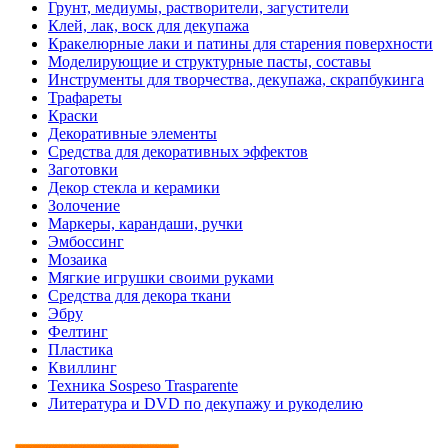
Грунт, медиумы, растворители, загустители
Клей, лак, воск для декупажа
Кракелюрные лаки и патины для старения поверхности
Моделирующие и структурные пасты, составы
Инструменты для творчества, декупажа, скрапбукинга
Трафареты
Краски
Декоративные элементы
Средства для декоративных эффектов
Заготовки
Декор стекла и керамики
Золочение
Маркеры, карандаши, ручки
Эмбоссинг
Мозаика
Мягкие игрушки своими руками
Средства для декора ткани
Эбру
Фелтинг
Пластика
Квиллинг
Техника Sospeso Trasparente
Литература и DVD по декупажу и рукоделию