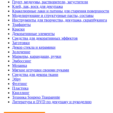
Грунт, медиумы, растворители, загустители
Клей, лак, воск для декупажа
Кракелюрные лаки и патины для старения поверхности
Моделирующие и структурные пасты, составы
Инструменты для творчества, декупажа, скрапбукинга
Трафареты
Краски
Декоративные элементы
Средства для декоративных эффектов
Заготовки
Декор стекла и керамики
Золочение
Маркеры, карандаши, ручки
Эмбоссинг
Мозаика
Мягкие игрушки своими руками
Средства для декора ткани
Эбру
Фелтинг
Пластика
Квиллинг
Техника Sospeso Trasparente
Литература и DVD по декупажу и рукоделию