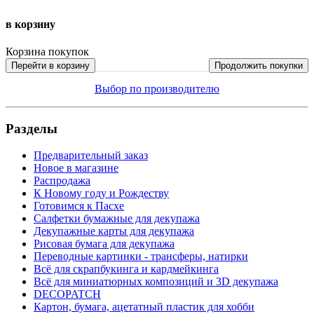
в корзину
Корзина покупок
Перейти в корзину
Продолжить покупки
Выбор по производителю
Разделы
Предварительный заказ
Новое в магазине
Распродажа
К Новому году и Рождеству
Готовимся к Пасхе
Салфетки бумажные для декупажа
Декупажные карты для декупажа
Рисовая бумага для декупажа
Переводные картинки - трансферы, натирки
Всё для скрапбукинга и кардмейкинга
Всё для миниатюрных композиций и 3D декупажа
DECOPATCH
Картон, бумага, ацетатный пластик для хобби