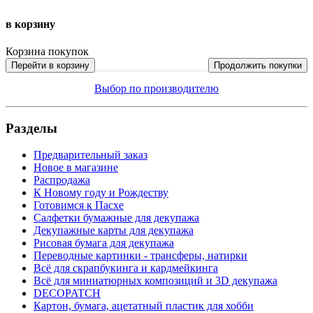
в корзину
Корзина покупок
Перейти в корзину
Продолжить покупки
Выбор по производителю
Разделы
Предварительный заказ
Новое в магазине
Распродажа
К Новому году и Рождеству
Готовимся к Пасхе
Салфетки бумажные для декупажа
Декупажные карты для декупажа
Рисовая бумага для декупажа
Переводные картинки - трансферы, натирки
Всё для скрапбукинга и кардмейкинга
Всё для миниатюрных композиций и 3D декупажа
DECOPATCH
Картон, бумага, ацетатный пластик для хобби