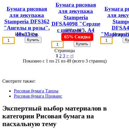
Бумага рисовая
Бумага рисовая
Бумага р
для декупажа
для декупажа
для дек
Stamperia
Stamperia DFS362
Stampe
DFSA4098 "Сердце
"Ангелы и розы",
DFSA4
с цветами", А4
230 р.
80 р.
48х33 см
"Маргарит
Цена:
340 р.
Цена:
23
65% Скидка
Страницы
1
2
3
>
>|
Показано с 1 по 21 из 49 (всего 3 страниц)
Смотрите также:
Рисовая бумага Танцы
Рисовая бумага Прованс
Экспертный выбор материалов в
категории Рисовая бумага на
пасхальную тему