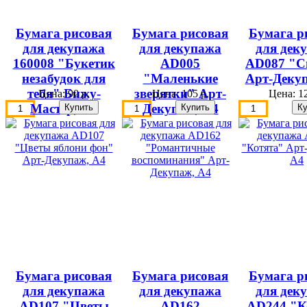
Бумага рисовая
Бумага рисовая
Бумага р
для декупажа
для декупажа
для дек
160008 "Букетик
AD005
AD087 "С
незабудок для
"Маленькие
Арт-Деку
тебя" Бижу-
зверятки" Арт-
Цена:
90 р.
Цена:
105 р.
Цена:
12
Мастер, А4
Декупаж, А4
Бумага рисовая
Бумага рисовая
Бумага р
для декупажа
для декупажа
для дек
AD107 "Цветы
AD162
AD244 "К