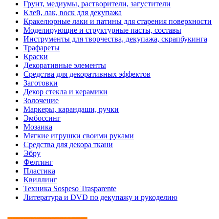
Грунт, медиумы, растворители, загустители
Клей, лак, воск для декупажа
Кракелюрные лаки и патины для старения поверхности
Моделирующие и структурные пасты, составы
Инструменты для творчества, декупажа, скрапбукинга
Трафареты
Краски
Декоративные элементы
Средства для декоративных эффектов
Заготовки
Декор стекла и керамики
Золочение
Маркеры, карандаши, ручки
Эмбоссинг
Мозаика
Мягкие игрушки своими руками
Средства для декора ткани
Эбру
Фелтинг
Пластика
Квиллинг
Техника Sospeso Trasparente
Литература и DVD по декупажу и рукоделию