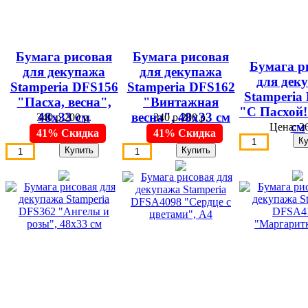
Бумага рисовая
Бумага рисовая
Бумага р
для декупажа
для декупажа
для дек
Stamperia DFS156
Stamperia DFS162
Stamperia
"Пасха, весна",
"Винтажная
"С Пасхой!
48х33 см
весна", 48х33 см
340 р.
200 р.
340 р.
200 р.
см
Цена:
26
41% Скидка
41% Скидка