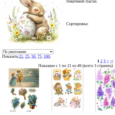
тематикой Пасхи.
Сортировка:
Показать:
21
,
25
,
50
,
75
,
100
,
1
2
3
>
>|
Показано с 1 по 21 из 49 (всего 3 страниц)