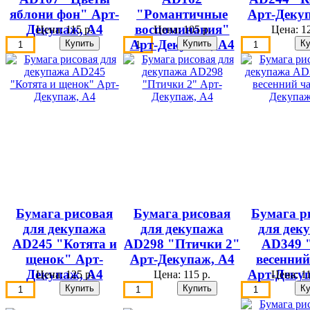
яблони фон" Арт-
"Романтичные
Арт-Деку
Декупаж, А4
воспоминания"
Цена:
115 р.
Цена:
105 р.
Цена:
12
Арт-Декупаж, А4
Бумага рисовая
Бумага рисовая
Бумага р
для декупажа
для декупажа
для дек
AD245 "Котята и
AD298 "Птички 2"
AD349 
щенок" Арт-
Арт-Декупаж, А4
весенний
Декупаж, А4
Арт-Деку
Цена:
125 р.
Цена:
115 р.
Цена:
11