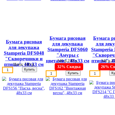
Бумага рисовая
Бумага р
Бумага рисовая
для декупажа
для дек
для декупажа
Stamperia DFS060
Stamperia
Stamperia DFS048
"Амуры с
"Сквореч
"Скворечники и
цветами", 48х33 см
птицы", 4
340 р.
230 р.
340 р.
25
птицы", 48х33 см
Цена:
340 р.
32% Скидка
26% Ск