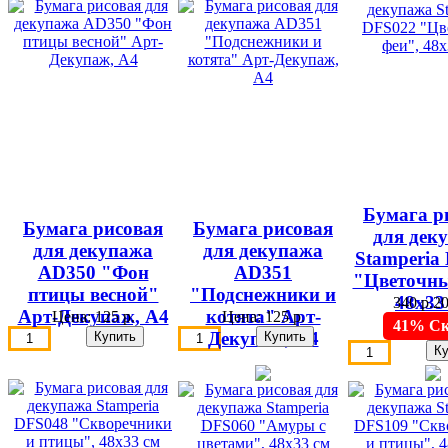
Бумага р
Бумага рисовая
Бумага рисовая
для дек
для декупажа
для декупажа
Stamperia
AD350 "Фон
AD351
"Цветочны
птицы весной"
"Подснежники и
48х33
340 р.
20
Арт-Декупаж, А4
котята" Арт-
Цена:
125 р.
Цена:
125 р.
41% Ск
Декупаж, А4