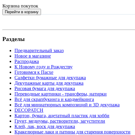
Корзина покупок
Перейти в корзину
Разделы
Предварительный заказ
Новое в магазине
Распродажа
К Новому году и Рождеству
Готовимся к Пасхе
Салфетки бумажные для декупажа
Декупажные карты для декупажа
Рисовая бумага для декупажа
Переводные картинки - трансферы, натирки
Всё для скрапбукинга и кардмейкинга
Всё для миниатюрных композиций и 3D декупажа
DECOPATCH
Картон, бумага, ацетатный пластик для хобби
Грунт, медиумы, растворители, загустители
Клей, лак, воск для декупажа
Кракелюрные лаки и патины для старения поверхности