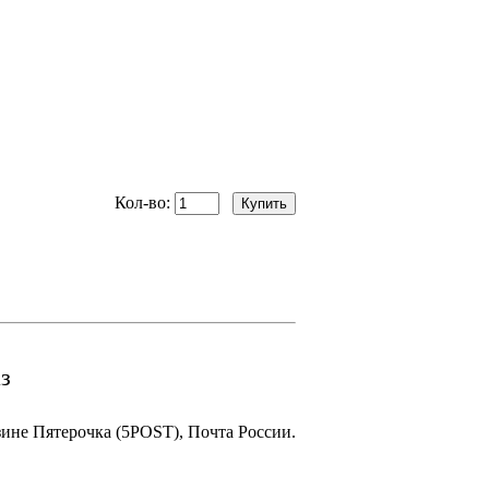
Кол-во:
з
зине Пятерочка (5POST), Почта России.