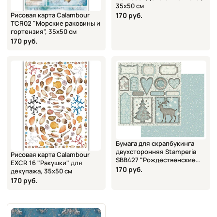
35х50 см
Рисовая карта Calambour
170 руб.
TCR02 "Морские раковины и
гортензия", 35х50 см
170 руб.
Бумага для скрапбукинга
двухсторонняя Stamperia
Рисовая карта Calambour
SBB427 "Рождественские
EXCR 16 "Ракушки" для
мотивы", 31,5х30,5 см
170 руб.
декупажа, 35х50 см
170 руб.