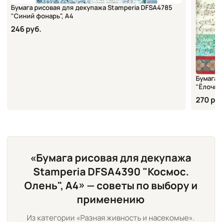
Бумага рисовая для декупажа Stamperia DFSA4785
"Синий фонарь", А4
246 руб.
Бумага 
"Ёлочка
270 ру
«Бумага рисовая для декупажа
Stamperia DFSA4390 "Космос.
Олень", А4» — советы по выбору и
применению
Из категории «Разная живность и насекомые».