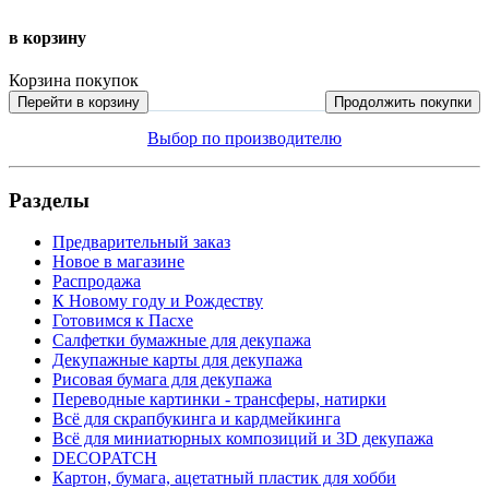
в корзину
Корзина покупок
Перейти в корзину
Продолжить покупки
Выбор по производителю
Разделы
Предварительный заказ
Новое в магазине
Распродажа
К Новому году и Рождеству
Готовимся к Пасхе
Салфетки бумажные для декупажа
Декупажные карты для декупажа
Рисовая бумага для декупажа
Переводные картинки - трансферы, натирки
Всё для скрапбукинга и кардмейкинга
Всё для миниатюрных композиций и 3D декупажа
DECOPATCH
Картон, бумага, ацетатный пластик для хобби