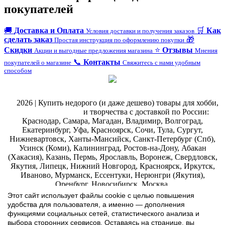
покупателей
🚚
Доставка и Оплата
🛒
Как
Условия доставки и получения заказов
сделать заказ
🎁
Простая инструкция по оформлению покупки
Скидки
⭐
Отзывы
Акции и выгодные предложения магазина
Мнения
📞
Контакты
покупателей о магазине
Свяжитесь с нами удобным
способом
@
2026 | Купить недорого (и даже дешево) товары для хобби,
магазин рукоделия
и творчества с доставкой по России:
Краснодар, Самара, Магадан, Владимир, Волгоград,
Екатеринбург, Уфа, Красноярск, Сочи, Тула, Сургут,
Нижневартовск, Ханты-Мансийск, Санкт-Петербург (Спб),
Усинск (Коми), Калининград, Ростов-на-Дону, Абакан
(Хакасия), Казань, Пермь, Ярославль, Воронеж, Свердловск,
Якутия, Липецк, Нижний Новгород, Красноярск, Иркутск,
Иваново, Мурманск, Ессентуки, Нерюнгри (Якутия),
Оренбург, Новосибирск, Москва.
ИП Ильина Марина Эдуардовна ИНН 771207133852 ЕГРИП
Этот сайт использует файлы cookie с целью повышения
323774600019055
.
Интернет-магазин Арт-
декупаж
:
удобства для пользователя, а именно — дополнения
скрапбукинг
функциями социальных сетей, статистического анализа и
выбора сторонних сервисов. Оставаясь на странице, вы