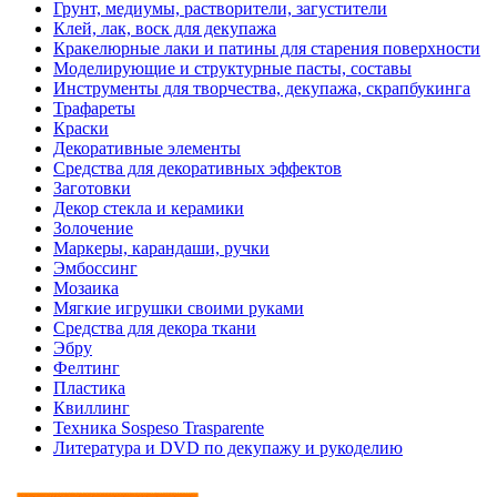
Грунт, медиумы, растворители, загустители
Клей, лак, воск для декупажа
Кракелюрные лаки и патины для старения поверхности
Моделирующие и структурные пасты, составы
Инструменты для творчества, декупажа, скрапбукинга
Трафареты
Краски
Декоративные элементы
Средства для декоративных эффектов
Заготовки
Декор стекла и керамики
Золочение
Маркеры, карандаши, ручки
Эмбоссинг
Мозаика
Мягкие игрушки своими руками
Средства для декора ткани
Эбру
Фелтинг
Пластика
Квиллинг
Техника Sospeso Trasparente
Литература и DVD по декупажу и рукоделию