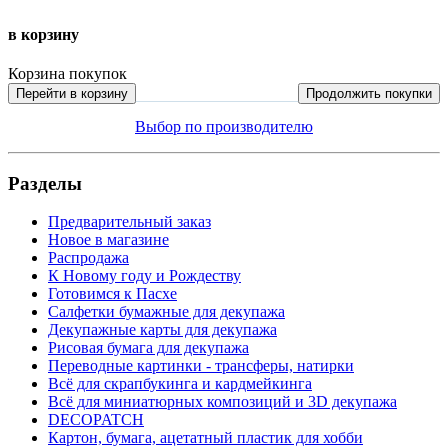
в корзину
Корзина покупок
Перейти в корзину
Продолжить покупки
Выбор по производителю
Разделы
Предварительный заказ
Новое в магазине
Распродажа
К Новому году и Рождеству
Готовимся к Пасхе
Салфетки бумажные для декупажа
Декупажные карты для декупажа
Рисовая бумага для декупажа
Переводные картинки - трансферы, натирки
Всё для скрапбукинга и кардмейкинга
Всё для миниатюрных композиций и 3D декупажа
DECOPATCH
Картон, бумага, ацетатный пластик для хобби