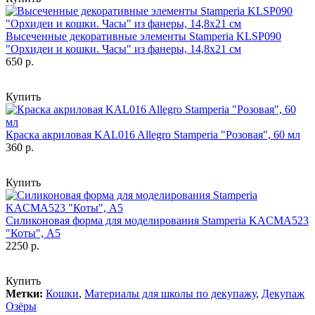
Высеченные декоративные элементы Stamperia KLSP090
"Орхидеи и кошки. Часы" из фанеры, 14,8х21 см
650 р.
Купить
Краска акриловая KAL016 Allegro Stamperia "Розовая", 60 мл
360 р.
Купить
Силиконовая форма для моделирования Stamperia KACMA523
"Коты", А5
2250 р.
Купить
Метки:
Кошки
,
Материалы для школы по декупажу
,
Декупаж
Озёры