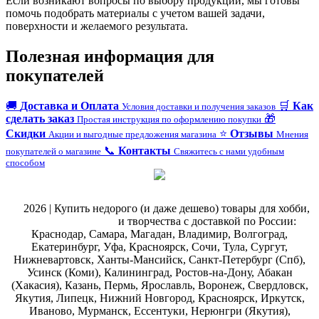
Если возникают вопросы по выбору продукции, мы готовы
помочь подобрать материалы с учетом вашей задачи,
поверхности и желаемого результата.
Полезная информация для
покупателей
🚚
Доставка и Оплата
🛒
Как
Условия доставки и получения заказов
сделать заказ
🎁
Простая инструкция по оформлению покупки
Скидки
⭐
Отзывы
Акции и выгодные предложения магазина
Мнения
📞
Контакты
покупателей о магазине
Свяжитесь с нами удобным
способом
@
2026 | Купить недорого (и даже дешево) товары для хобби,
магазин рукоделия
и творчества с доставкой по России:
Краснодар, Самара, Магадан, Владимир, Волгоград,
Екатеринбург, Уфа, Красноярск, Сочи, Тула, Сургут,
Нижневартовск, Ханты-Мансийск, Санкт-Петербург (Спб),
Усинск (Коми), Калининград, Ростов-на-Дону, Абакан
(Хакасия), Казань, Пермь, Ярославль, Воронеж, Свердловск,
Якутия, Липецк, Нижний Новгород, Красноярск, Иркутск,
Иваново, Мурманск, Ессентуки, Нерюнгри (Якутия),