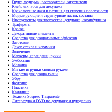
Грунт, медиумы, растворители, загустители
Клей, лак, воск для декупажа
Кракелюрные лаки и патины для старения поверхности
Моделирующие и структурные пасты, составы
Инструменты для творчества, декупажа, скрапбукинга
Трафареты
Краски
Декоративные элементы
Средства для декоративных эффектов
Заготовки
Декор стекла и керамики
Золочение
Маркеры, карандаши, ручки
Эмбоссинг
Мозаика
Мягкие игрушки своими руками
Средства для декора ткани
Эбру
Фелтинг
Пластика
Квиллинг
Техника Sospeso Trasparente
Литература и DVD по декупажу и рукоделию