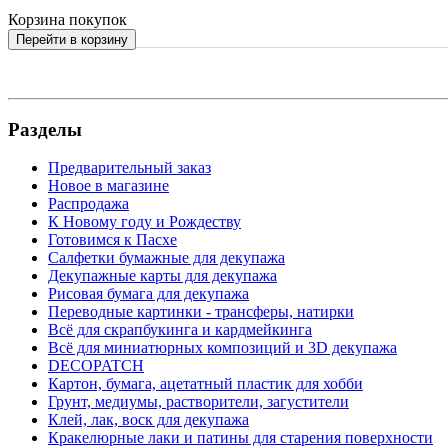
Корзина покупок
Перейти в корзину
Разделы
Предварительный заказ
Новое в магазине
Распродажа
К Новому году и Рождеству
Готовимся к Пасхе
Салфетки бумажные для декупажа
Декупажные карты для декупажа
Рисовая бумага для декупажа
Переводные картинки - трансферы, натирки
Всё для скрапбукинга и кардмейкинга
Всё для миниатюрных композиций и 3D декупажа
DECOPATCH
Картон, бумага, ацетатный пластик для хобби
Грунт, медиумы, растворители, загустители
Клей, лак, воск для декупажа
Кракелюрные лаки и патины для старения поверхности