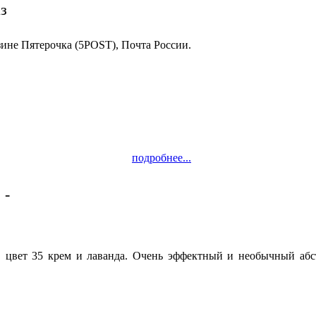
з
зине Пятерочка (5POST), Почта России.
подробнее...
 -
Качество!
ра, цвет 35 крем и лаванда. Очень эффектный и необычный аб