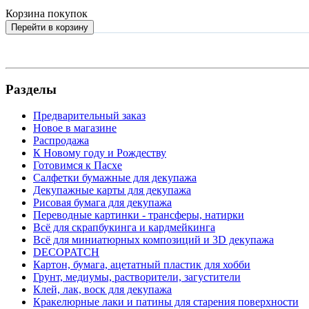
Корзина покупок
Перейти в корзину
Разделы
Предварительный заказ
Новое в магазине
Распродажа
К Новому году и Рождеству
Готовимся к Пасхе
Салфетки бумажные для декупажа
Декупажные карты для декупажа
Рисовая бумага для декупажа
Переводные картинки - трансферы, натирки
Всё для скрапбукинга и кардмейкинга
Всё для миниатюрных композиций и 3D декупажа
DECOPATCH
Картон, бумага, ацетатный пластик для хобби
Грунт, медиумы, растворители, загустители
Клей, лак, воск для декупажа
Кракелюрные лаки и патины для старения поверхности