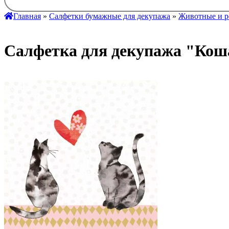
Главная
»
Салфетки бумажные для декупажа
»
Животные и р
Салфетка для декупажа "Коша