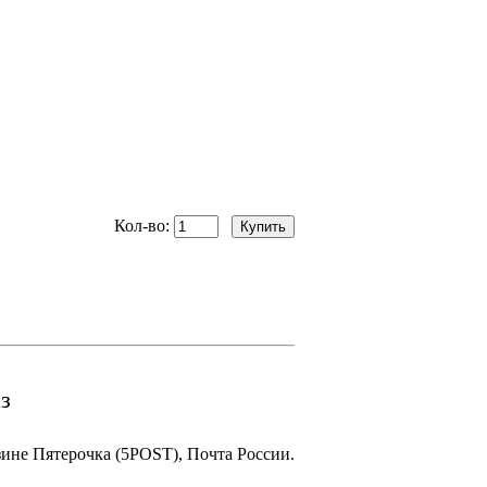
Кол-во:
з
зине Пятерочка (5POST), Почта России.