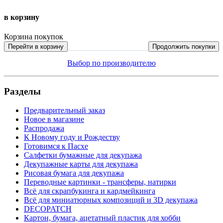
в корзину
Корзина покупок
Перейти в корзину
Продолжить покупки
Выбор по производителю
Разделы
Предварительный заказ
Новое в магазине
Распродажа
К Новому году и Рождеству
Готовимся к Пасхе
Салфетки бумажные для декупажа
Декупажные карты для декупажа
Рисовая бумага для декупажа
Переводные картинки - трансферы, натирки
Всё для скрапбукинга и кардмейкинга
Всё для миниатюрных композиций и 3D декупажа
DECOPATCH
Картон, бумага, ацетатный пластик для хобби