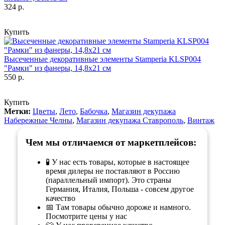
324 р.
Купить
Высеченные декоративные элементы Stamperia KLSP004
"Рамки" из фанеры, 14,8х21 см
550 р.
Купить
Метки:
Цветы
,
Лето
,
Бабочка
,
Магазин декупажа
Набережные Челны
,
Магазин декупажа Ставрополь
,
Винтаж
Чем мы отличаемся от маркетплейсов:
🧪 У нас есть товары, которые в настоящее
время дилеры не поставляют в Россию
(параллельный импорт). Это страны
Германия, Италия, Польша - совсем другое
качество
📅 Там товары обычно дороже и намного.
Посмотрите цены у нас