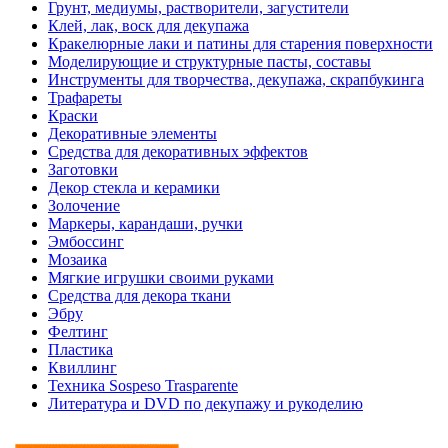
Грунт, медиумы, растворители, загустители
Клей, лак, воск для декупажа
Кракелюрные лаки и патины для старения поверхности
Моделирующие и структурные пасты, составы
Инструменты для творчества, декупажа, скрапбукинга
Трафареты
Краски
Декоративные элементы
Средства для декоративных эффектов
Заготовки
Декор стекла и керамики
Золочение
Маркеры, карандаши, ручки
Эмбоссинг
Мозаика
Мягкие игрушки своими руками
Средства для декора ткани
Эбру
Фелтинг
Пластика
Квиллинг
Техника Sospeso Trasparente
Литература и DVD по декупажу и рукоделию