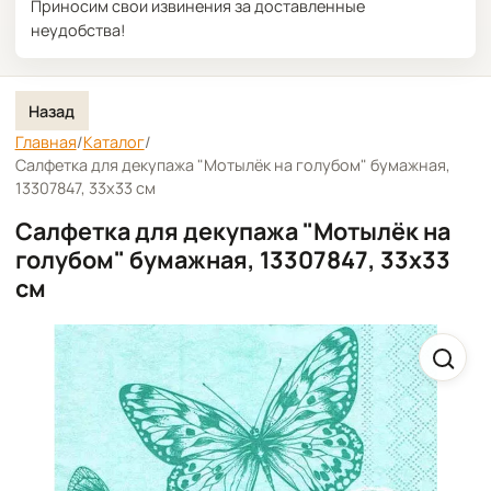
Приносим свои извинения за доставленные
неудобства!
Назад
Главная
/
Каталог
/
Салфетка для декупажа "Мотылёк на голубом" бумажная,
13307847, 33х33 см
Салфетка для декупажа "Мотылёк на
голубом" бумажная, 13307847, 33х33
см