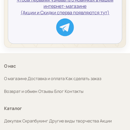
интернет-магазине
(Акции и Скидки сперва появляются тут)
О нас
О магазине
Доставка и оплата
Как сделать заказ
Возврат и обмен
Отзывы
Блог
Контакты
Каталог
Декупаж
Скрапбукинг
Другие виды творчества
Акции