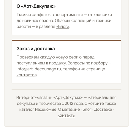
О «Арт-Декупаж»
Тысячи салфеток в ассортименте — от классики
до новинок сезона. Обзоры коллекций и техники
работы — в разделе
«Блог»
.
Заказ и доставка
Проверяем каждую новую серию перед
поступлением в продажу. Вопросы по подбору —
info@art-decoupage.ru
, телефон на
странице
контактов
.
Интернет-магазин «Арт-Декупаж» — материалы для
декупажа и творчества с 2012 года. Смотрите также
каталог
Насекомые
.
О магазине
·
Блог
·
Доставка
·
Контакты