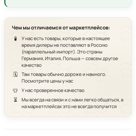
Чем мы отличаемся от маркетплейсов:
🧪
У нас есть товары, которые в настоящее
время дилеры не поставляют в Россию
(параллельный импорт). Это страны
Германия, Италия, Польша — совсем другое
качество
🗓️
Там товары обычно дороже и намного.
Посмотрите цены у нас
👕
У нас проверенное качество
⏳
Мы всегда на связи и с нами легко общаться, а
на маркетплейсах это не всегда получится