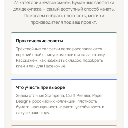
Из категории «Насекомые». Бумажные салфетки
для декупажа — самый доступный способ начать.
Помогаем выбрать плотность, мотив и
производителя под ваш проект.
Практические советы
Трёхслойные салфетки легко расслаиваются —
верхний слой с рисунком клеится на заготовку.
Расскажем, как избежать складок, подобрать
клей и лак для Насекомые.
Что учесть при выборе
Знаем отличия Stamperia, Craft Premier, Paper
Design и российских коллекций: плотность
бумаги, насыщенность печати, устойчивость к
лаку и кракелюру.