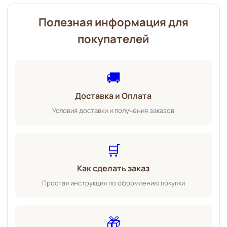
Полезная информация для
покупателей
🚚
Доставка и Оплата
Условия доставки и получения заказов
🛒
Как сделать заказ
Простая инструкция по оформлению покупки
🎁