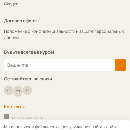
Скидки
Договор оферты
Положение о конфиденциальности и защите персональных
данных
Будьте всегда в курсе!
→
Оставайтесь на связи
VK
YT
TG
Контакты
+7 (977) 393-31-71
↑
Мы используем файлы cookie для улучшения работы сайта.