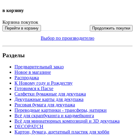
в корзину
Корзина покупок
Перейти в корзину
Продолжить покупки
Выбор по производителю
Разделы
Предварительный заказ
Новое в магазине
Распродажа
К Новому году и Рождеству
Готовимся к Пасхе
Салфетки бумажные для декупажа
Декупажные карты для декупажа
Рисовая бумага для декупажа
Переводные картинки - трансферы, натирки
Всё для скрапбукинга и кардмейкинга
Всё для миниатюрных композиций и 3D декупажа
DECOPATCH
Картон, бумага, ацетатный пластик для хобби