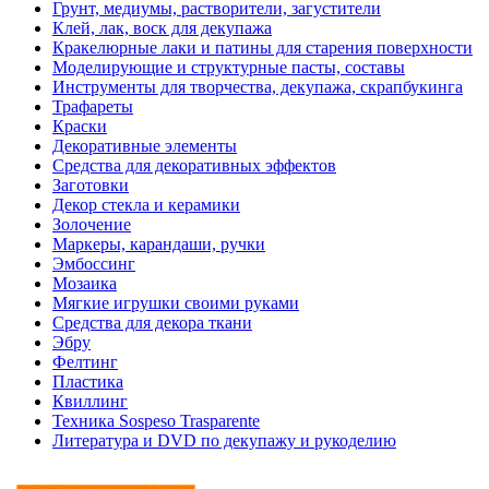
Грунт, медиумы, растворители, загустители
Клей, лак, воск для декупажа
Кракелюрные лаки и патины для старения поверхности
Моделирующие и структурные пасты, составы
Инструменты для творчества, декупажа, скрапбукинга
Трафареты
Краски
Декоративные элементы
Средства для декоративных эффектов
Заготовки
Декор стекла и керамики
Золочение
Маркеры, карандаши, ручки
Эмбоссинг
Мозаика
Мягкие игрушки своими руками
Средства для декора ткани
Эбру
Фелтинг
Пластика
Квиллинг
Техника Sospeso Trasparente
Литература и DVD по декупажу и рукоделию