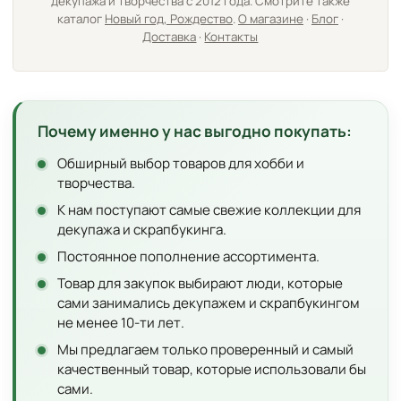
декупажа и творчества с 2012 года. Смотрите также
каталог
Новый год, Рождество
.
О магазине
·
Блог
·
Доставка
·
Контакты
Почему именно у нас выгодно покупать:
Обширный выбор товаров для хобби и
творчества.
К нам поступают самые свежие коллекции для
декупажа и скрапбукинга.
Постоянное пополнение ассортимента.
Товар для закупок выбирают люди, которые
сами занимались декупажем и скрапбукингом
не менее 10-ти лет.
Мы предлагаем только проверенный и самый
качественный товар, которые использовали бы
сами.