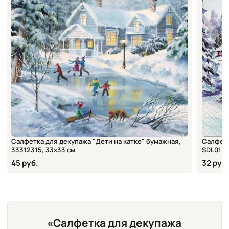
Салфетка для декупажа "Дети на катке" бумажная,
Салфетк
33312315, 33х33 см
SDL0158
45 руб.
32 руб.
«Салфетка для декупажа