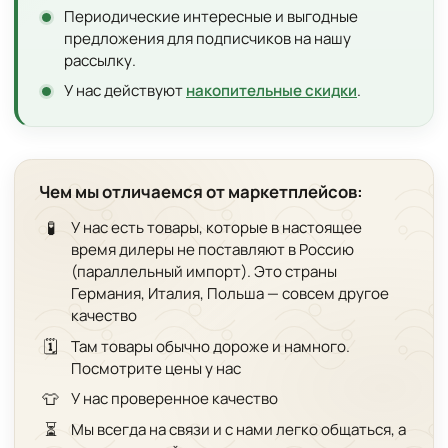
Периодические интересные и выгодные
предложения для подписчиков на нашу
рассылку.
У нас действуют
накопительные скидки
.
Чем мы отличаемся от маркетплейсов:
🧪
У нас есть товары, которые в настоящее
время дилеры не поставляют в Россию
(параллельный импорт). Это страны
Германия, Италия, Польша — совсем другое
качество
🗓️
Там товары обычно дороже и намного.
Посмотрите цены у нас
👕
У нас проверенное качество
⏳
Мы всегда на связи и с нами легко общаться, а