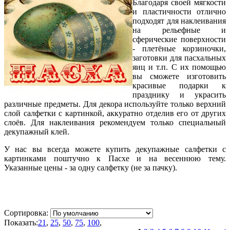
Благодаря своей мягкости
и пластичности отлично
подходят для наклеивания
на рельефные и
сферические поверхности
- плетёные корзиночки,
заготовки для пасхальных
яиц и т.п. С их помощью
вы сможете изготовить
красивые подарки к
празднику и украсить
различные предметы. Для декора используйте только верхний
слой салфетки с картинкой, аккуратно отделив его от других
слоёв. Для наклеивания рекомендуем только специальный
декупажный клей.
У нас вы всегда можете купить декупажные салфетки с
картинками поштучно к Пасхе и на весеннюю тему.
Указанные цены - за одну салфетку (не за пачку).
Сортировка:
Показать:
21
,
25
,
50
,
75
,
100
,