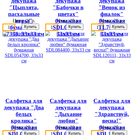
декупажа
декупажа
декупажа
"Цыплята,
"Бабочки в
"Венок из
пасхальные
цветах"
фиалок"
игры"
бумажная
бумажная
Цена:
21 р.
Цена:
25 р.
Цена:
25 р.
бумажная,
SDL054900,
TL702400,
57330, 33х33 см
33х33 см
33х33 см
Салфетка для
Салфетка для
Салфетка для
декупажа "Два
декупажа
декупажа
белых
"Дыхание
"Здравствуй,
кролика"
любви"
весна!"
бумажная
бумажная
бумажная
Цена:
25 р.
Цена:
32 р.
Цена:
25 р.
SDL054700,
SDL084400,
SDL120111,