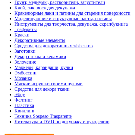
Грунт, медиумы, растворители, загустители
Клей, лак, воск для декупажа
Кракелюрные лаки и патины для старения поверхности
Моделирующие и структурные пасты, составы
Инструменты для творчества, декупажа, скрапбукинга
Трафареты
Краски
Декоративные элементы
Средства для декоративных эффектов
Заготовки
Декор стекла и керамики
Золочение
Маркеры, карандаши, ручки
Эмбоссинг
Мозаика
Мягкие игрушки своими руками
Средства для декора ткани
Эбру
Фелтинг
Пластика
Квиллинг
Техника Sospeso Trasparente
Литература и DVD по декупажу и рукоделию