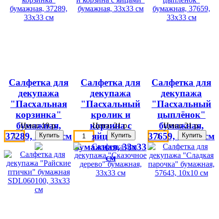
Салфетка для
Салфетка для
Салфетка для
декупажа
декупажа
декупажа
"Пасхальная
"Пасхальный
"Пасхальный
корзинка"
кролик и
цыплёнок"
бумажная,
корзина с
бумажная,
Цена:
19 р.
Цена:
21 р.
Цена:
21 р.
37289, 33х33 см
яйцами"
37659, 33х33 см
бумажная, 33х33
см