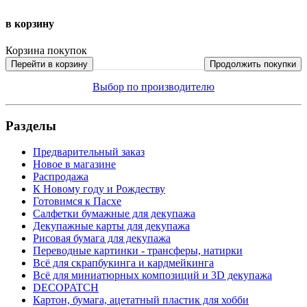
в корзину
Корзина покупок
Перейти в корзину
Продолжить покупки
Выбор по производителю
Разделы
Предварительный заказ
Новое в магазине
Распродажа
К Новому году и Рождеству
Готовимся к Пасхе
Салфетки бумажные для декупажа
Декупажные карты для декупажа
Рисовая бумага для декупажа
Переводные картинки - трансферы, натирки
Всё для скрапбукинга и кардмейкинга
Всё для миниатюрных композиций и 3D декупажа
DECOPATCH
Картон, бумага, ацетатный пластик для хобби