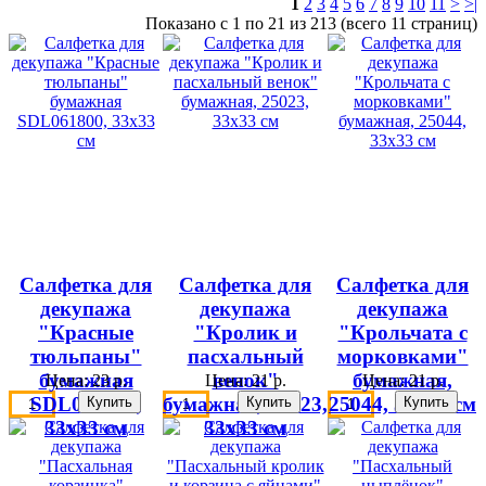
1
2
3
4
5
6
7
8
9
10
11
>
>|
Показано с 1 по 21 из 213 (всего 11 страниц)
Салфетка для
Салфетка для
Салфетка для
декупажа
декупажа
декупажа
"Красные
"Кролик и
"Крольчата с
тюльпаны"
пасхальный
морковками"
бумажная
венок"
бумажная,
Цена:
23 р.
Цена:
21 р.
Цена:
21 р.
SDL061800,
бумажная, 25023,
25044, 33х33 см
33х33 см
33х33 см