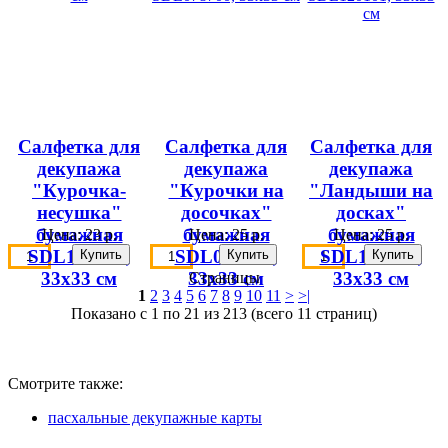
Салфетка для
Салфетка для
Салфетка для
декупажа
декупажа
декупажа
"Курочка-
"Курочки на
"Ландыши на
несушка"
досочках"
досках"
бумажная
бумажная
бумажная
Цена:
23 р.
Цена:
25 р.
Цена:
25 р.
SDL120605,
SDL078700,
SDL120101,
33х33 см
33х33 см
33х33 см
Страницы
1
2
3
4
5
6
7
8
9
10
11
>
>|
Показано с 1 по 21 из 213 (всего 11 страниц)
Смотрите также:
пасхальные декупажные карты