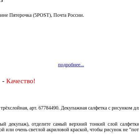
зине Пятерочка (5POST), Почта России.
подробнее...
 -
рёхслойная, арт. 67784490. Декупажная салфетка с рисунком дл
ный декупаж), отделите самый верхний тонкий слой салфетк
й или очень светлой акриловой краской, чтобы рисунок не "пот