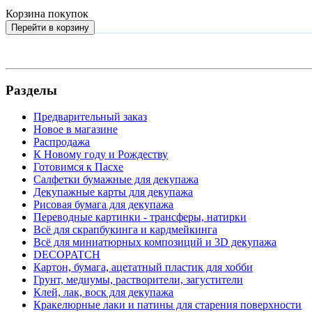
Корзина покупок
Перейти в корзину
Разделы
Предварительный заказ
Новое в магазине
Распродажа
К Новому году и Рождеству
Готовимся к Пасхе
Салфетки бумажные для декупажа
Декупажные карты для декупажа
Рисовая бумага для декупажа
Переводные картинки - трансферы, натирки
Всё для скрапбукинга и кардмейкинга
Всё для миниатюрных композиций и 3D декупажа
DECOPATCH
Картон, бумага, ацетатный пластик для хобби
Грунт, медиумы, растворители, загустители
Клей, лак, воск для декупажа
Кракелюрные лаки и патины для старения поверхности