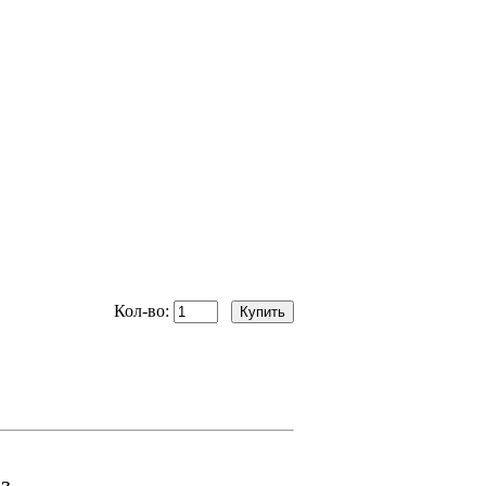
Кол-во:
з