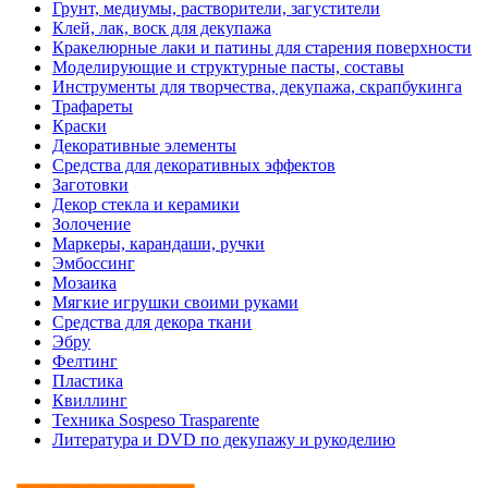
Грунт, медиумы, растворители, загустители
Клей, лак, воск для декупажа
Кракелюрные лаки и патины для старения поверхности
Моделирующие и структурные пасты, составы
Инструменты для творчества, декупажа, скрапбукинга
Трафареты
Краски
Декоративные элементы
Средства для декоративных эффектов
Заготовки
Декор стекла и керамики
Золочение
Маркеры, карандаши, ручки
Эмбоссинг
Мозаика
Мягкие игрушки своими руками
Средства для декора ткани
Эбру
Фелтинг
Пластика
Квиллинг
Техника Sospeso Trasparente
Литература и DVD по декупажу и рукоделию