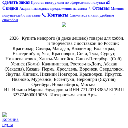
сделать заказ
🎁
Простая инструкция по оформлению покупки
Скидки
⭐
Отзывы
Акции и выгодные предложения магазина
Мнения
📞
Контакты
покупателей о магазине
Свяжитесь с нами удобным
способом
@
2026 | Купить недорого (и даже дешево) товары для хобби,
магазин рукоделия
и творчества с доставкой по России:
Краснодар, Самара, Магадан, Владимир, Волгоград,
Екатеринбург, Уфа, Красноярск, Сочи, Тула, Сургут,
Нижневартовск, Ханты-Мансийск, Санкт-Петербург (Спб),
Усинск (Коми), Калининград, Ростов-на-Дону, Абакан
(Хакасия), Казань, Пермь, Ярославль, Воронеж, Свердловск,
Якутия, Липецк, Нижний Новгород, Красноярск, Иркутск,
Иваново, Мурманск, Ессентуки, Нерюнгри (Якутия),
Оренбург, Новосибирск, Москва.
ИП Ильина Марина Эдуардовна ИНН 771207133852 ЕГРИП
323774600019055
.
Интернет-магазин Арт-
декупаж
:
скрапбукинг
Корзина
пуста