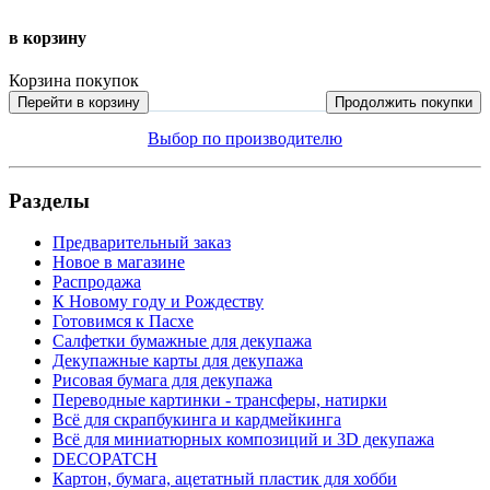
в корзину
Корзина покупок
Перейти в корзину
Продолжить покупки
Выбор по производителю
Разделы
Предварительный заказ
Новое в магазине
Распродажа
К Новому году и Рождеству
Готовимся к Пасхе
Салфетки бумажные для декупажа
Декупажные карты для декупажа
Рисовая бумага для декупажа
Переводные картинки - трансферы, натирки
Всё для скрапбукинга и кардмейкинга
Всё для миниатюрных композиций и 3D декупажа
DECOPATCH
Картон, бумага, ацетатный пластик для хобби