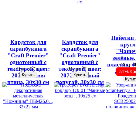
Пайетки
Кардсток для
Кардсток для
круг
скрапбукинга
скрапбукинга
"Чаше
"Craft Premier"
"Craft Premier"
зелёные,
однотонный с
однотонный с
пластик, 4
185 р.
9
текстурой, цвет:
текстурой, цвет:
Цена:
27 р.
Цена:
27 р.
арт. 10
51% Ск
20711 Синяя
20727 Зелёный
птица, 30х30 см
попугай, 30х30 см