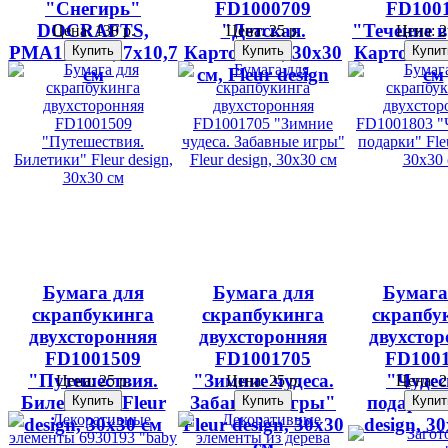
"Снегирь"
FD1000709
FD100
DOCRAFTS,
"Детская.
"Течение в
Цена:
130 р.
Цена:
25 р.
Цена:
2
PMA174907, 7х10,7
Карточки", 30х30
Карточки"
см
см, Fleur design
см
Бумага для
Бумага для
Бумага
скрапбукинга
скрапбукинга
скрапбу
двухсторонняя
двухсторонняя
двухстор
FD1001509
FD1001705
FD100
"Путешествия.
"Зимние чудеса.
"Чуде
Цена:
25 р.
Цена:
25 р.
Цена:
2
Билетики" Fleur
Забавные игры"
подарки"
design, 30х30 см
Fleur design, 30х30
design, 3
см