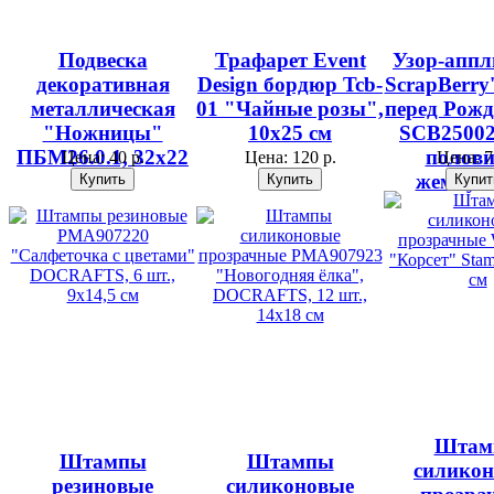
Подвеска
Трафарет Event
Узор-апп
декоративная
Design бордюр Tcb-
ScrapBerry
металлическая
01 "Чайные розы",
перед Рожд
"Ножницы"
10х25 см
SCB25002
ПБМ26.0.1, 32х22
полов
Цена:
40 р.
Цена:
120 р.
Цена:
7
мм
жемчуж
Штам
Штампы
Штампы
силико
резиновые
силиконовые