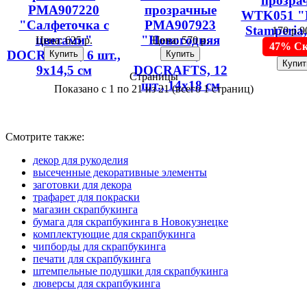
прозра
PMA907220
прозрачные
WTK051 "
"Салфеточка с
PMA907923
Stamperia,
170 р.
9
цветами"
"Новогодняя
Цена:
625 р.
Цена:
570 р.
47% Ск
DOCRAFTS, 6 шт.,
ёлка",
9х14,5 см
DOCRAFTS, 12
Страницы
шт., 14х18 см
Показано с 1 по 21 из 21 (всего 1 страниц)
Смотрите также:
декор для рукоделия
высеченные декоративные элементы
заготовки для декора
трафарет для покраски
магазин скрапбукинга
бумага для скрапбукинга в Новокузнецке
комплектующие для скрапбукинга
чипборды для скрапбукинга
печати для скрапбукинга
штемпельные подушки для скрапбукинга
люверсы для скрапбукинга