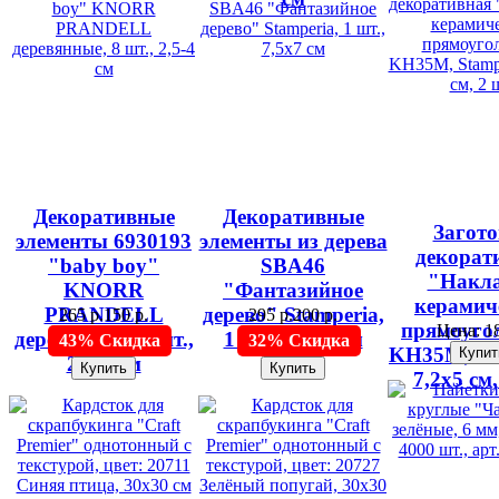
Декоративные
Декоративные
Загото
элементы 6930193
элементы из дерева
декорат
"baby boy"
SBA46
"Накл
KNORR
"Фантазийное
керамич
PRANDELL
дерево" Stamperia,
265 р.
150 р.
295 р.
200 р.
прямоуго
Цена:
18
деревянные, 8 шт.,
1 шт., 7,5х7 см
43% Скидка
32% Скидка
KH35M, Sta
2,5-4 см
7,2х5 см,