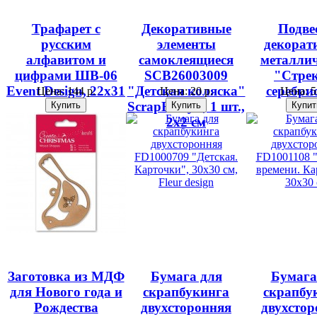
Трафарет с
Декоративные
Подве
русским
элементы
декорат
алфавитом и
самоклеящиеся
металли
цифрами ШВ-06
SCB26003009
"Стре
Event Design, 22х31
"Детская коляска"
серебри
Цена:
144 р.
Цена:
20 р.
Цена:
5
см
ScrapBerry's, 1 шт.,
EFC
2х2 см
Заготовка из МДФ
Бумага для
Бумага
для Нового года и
скрапбукинга
скрапбу
Рождества
двухсторонняя
двухстор