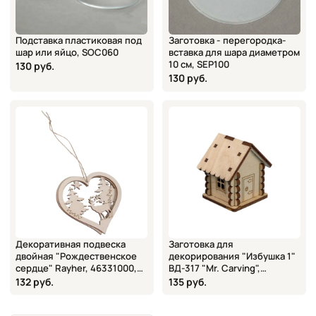
Подставка пластиковая под
Заготовка - перегородка-
шар или яйцо, SOC060
вставка для шара диаметром
10 см, SEP100
130 руб.
130 руб.
Декоративная подвеска
Заготовка для
двойная "Рождественское
декорирования "Избушка 1"
сердце" Rayher, 46331000,
ВД-317 "Mr. Carving",
10х9,7 см
5,4х5х4,3 см
132 руб.
135 руб.