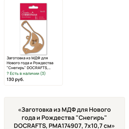
Заготовка из МДФ для
Нового года и Рождества
"Снегирь" DOCRAFTS,
PMA174907, 7х10,7 см
Есть в наличии (3)
130 руб.
«Заготовка из МДФ для Нового
года и Рождества "Снегирь"
DOCRAFTS, PMA174907, 7х10,7 см»