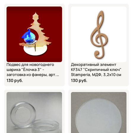
Подвес для новогоднего
Декоративный элемент
шарика "Ёлочка 3" -
KF347 "Скрипичный ключ"
заготовка из фанеры, арт.
Stamperia, МДФ, 3,2x10 см
151924, 207х198х145 мм
130 руб.
130 руб.