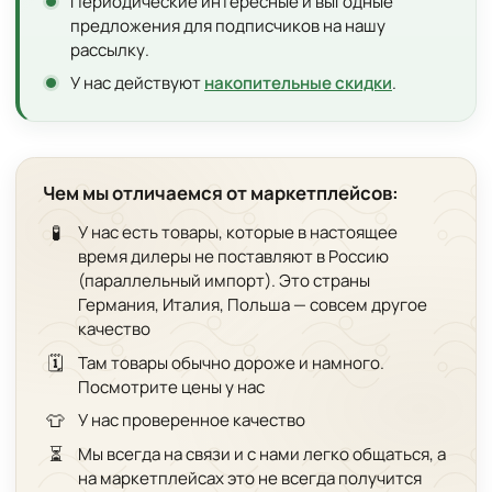
Периодические интересные и выгодные
предложения для подписчиков на нашу
рассылку.
У нас действуют
накопительные скидки
.
Чем мы отличаемся от маркетплейсов:
🧪
У нас есть товары, которые в настоящее
время дилеры не поставляют в Россию
(параллельный импорт). Это страны
Германия, Италия, Польша — совсем другое
качество
🗓️
Там товары обычно дороже и намного.
Посмотрите цены у нас
👕
У нас проверенное качество
⏳
Мы всегда на связи и с нами легко общаться, а
на маркетплейсах это не всегда получится