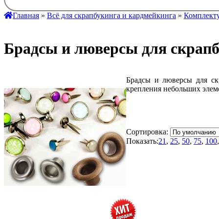
Главная
»
Всё для скрапбукинга и кардмейкинга
»
Комплекту
Брадсы и люверсы для скрап
Брадсы и люверсы для ск
крепления небольших элемен
Сортировка:
Показать:
21
,
25
,
50
,
75
,
100