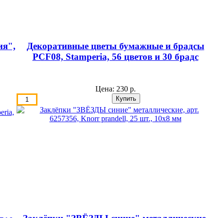
ия",
Декоративные цветы бумажные и брадсы
PCF08, Stamperia, 56 цветов и 30 брадс
Цена:
230 р.