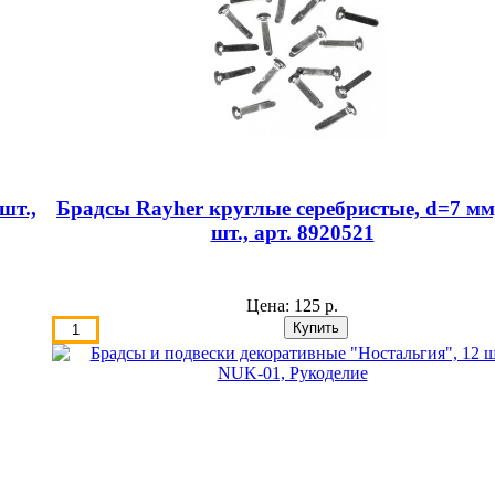
шт.,
Брадсы Rayher круглые серебристые, d=7 мм
шт., арт. 8920521
Цена:
125 р.