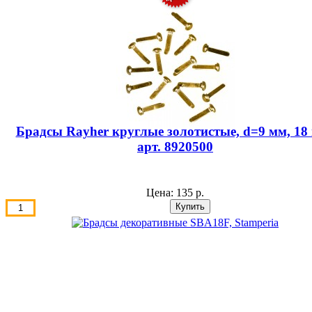
Брадсы Rayher круглые золотистые, d=9 мм, 18 
арт. 8920500
Цена:
135 р.