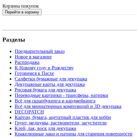
Корзина покупок
Перейти в корзину
Разделы
Предварительный заказ
Новое в магазине
Распродажа
К Новому году и Рождеству
Готовимся к Пасхе
Салфетки бумажные для декупажа
Декупажные карты для декупажа
Рисовая бумага для декупажа
Переводные картинки - трансферы, натирки
Всё для скрапбукинга и кардмейкинга
Всё для миниатюрных композиций и 3D декупажа
DECOPATCH
Картон, бумага, ацетатный пластик для хобби
Грунт, медиумы, растворители, загустители
Клей, лак, воск для декупажа
Кракелюрные лаки и патины для старения поверхности