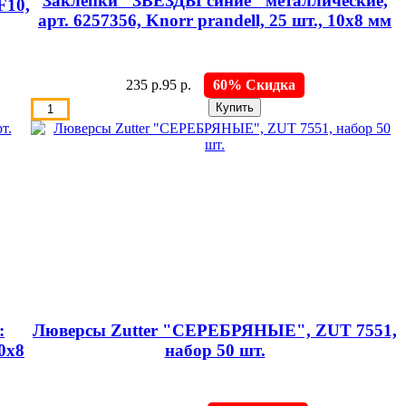
Заклёпки "ЗВЁЗДЫ синие" металлические,
F10,
арт. 6257356, Knorr prandell, 25 шт., 10х8 мм
235 р.
95 р.
60% Скидка
:
Люверсы Zutter "СЕРЕБРЯНЫЕ", ZUT 7551,
10х8
набор 50 шт.