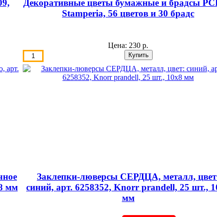
9,
Декоративные цветы бумажные и брадсы PC
Stamperia, 56 цветов и 30 брадс
Цена:
230 р.
чное
Заклепки-люверсы СЕРДЦА, металл, цвет
х8 мм
синий, арт. 6258352, Knorr prandell, 25 шт., 
мм