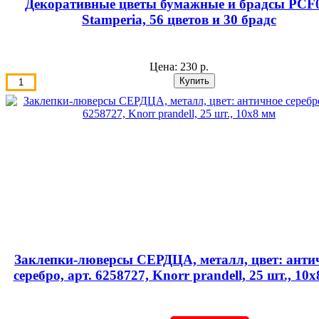
Декоративные цветы бумажные и брадсы PCF0
Stamperia, 56 цветов и 30 брадс
Цена:
230 р.
Заклепки-люверсы СЕРДЦА, металл, цвет: анти
серебро, арт. 6258727, Knorr prandell, 25 шт., 10