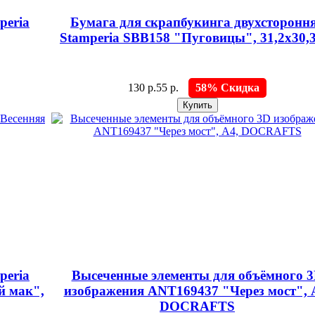
peria
Бумага для скрапбукинга двухсторонн
Stamperia SBB158 "Пуговицы", 31,2х30,3
130 р.
55 р.
58% Скидка
peria
Высеченные элементы для объёмного 
й мак",
изображения ANT169437 "Через мост", 
DOCRAFTS