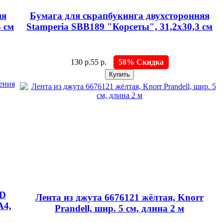
яя
Бумага для скрапбукинга двухсторонняя
 см
Stamperia SBB189 "Корсеты", 31,2х30,3 см
130 р.
55 р.
58% Скидка
3D
Лента из джута 6676121 жёлтая, Knorr
А4,
Prandell, шир. 5 см, длина 2 м