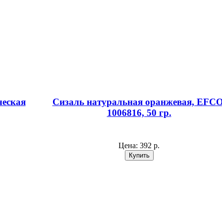
ческая
Сизаль натуральная оранжевая, EFCO
1006816, 50 гр.
Цена:
392 р.