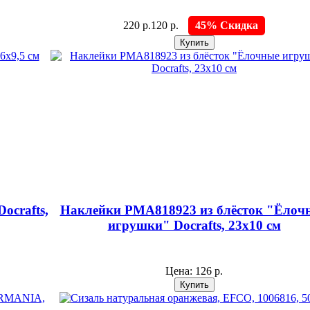
220 р.
120 р.
45% Скидка
ocrafts,
Наклейки PMA818923 из блёсток "Ёлоч
игрушки" Docrafts, 23х10 см
Цена:
126 р.