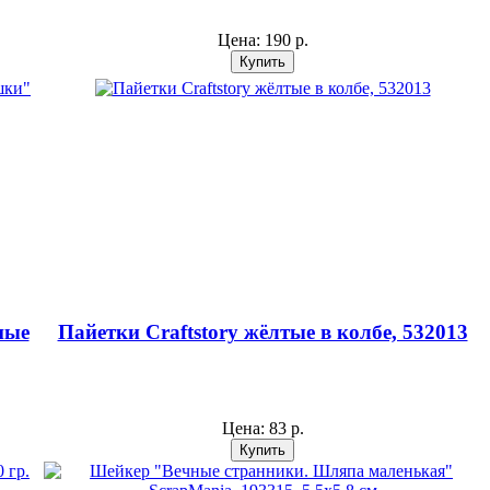
Цена:
190 р.
ные
Пайетки Craftstory жёлтые в колбе, 532013
Цена:
83 р.