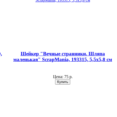
,
Шейкер "Вечные странники. Шляпа
маленькая" ScrapMania, 193315, 5,5х5,8 см
Цена:
75 р.