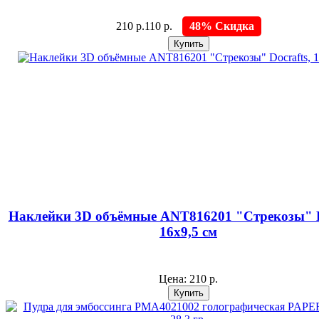
210 р.
110 р.
48% Скидка
Наклейки 3D объёмные ANT816201 "Стрекозы" D
16х9,5 см
Цена:
210 р.