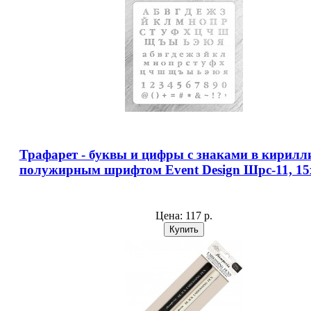
Трафарет - буквы и цифры с знаками в кирилли
полужирным шрифтом Event Design Шрс-11, 15
Цена:
117 р.