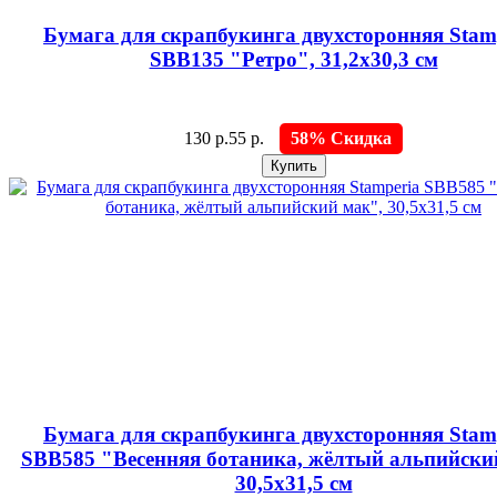
Бумага для скрапбукинга двухсторонняя Stam
SBB135 "Ретро", 31,2х30,3 см
130 р.
55 р.
58% Скидка
Бумага для скрапбукинга двухсторонняя Stam
SBB585 "Весенняя ботаника, жёлтый альпийски
30,5х31,5 см