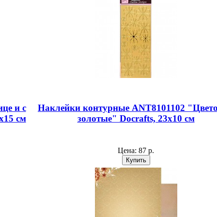
це и с
Наклейки контурные ANT8101102 "Цвет
х15 см
золотые" Docrafts, 23х10 см
Цена:
87 р.