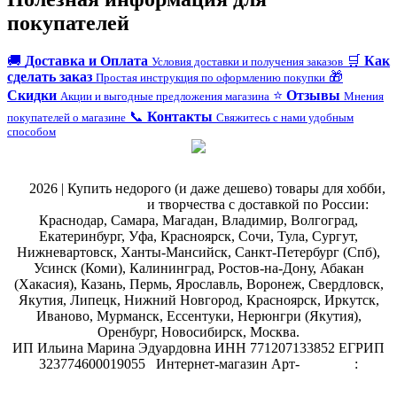
покупателей
🚚
Доставка и Оплата
🛒
Как
Условия доставки и получения заказов
сделать заказ
🎁
Простая инструкция по оформлению покупки
Скидки
⭐
Отзывы
Акции и выгодные предложения магазина
Мнения
📞
Контакты
покупателей о магазине
Свяжитесь с нами удобным
способом
@
2026 | Купить недорого (и даже дешево) товары для хобби,
магазин рукоделия
и творчества с доставкой по России:
Краснодар, Самара, Магадан, Владимир, Волгоград,
Екатеринбург, Уфа, Красноярск, Сочи, Тула, Сургут,
Нижневартовск, Ханты-Мансийск, Санкт-Петербург (Спб),
Усинск (Коми), Калининград, Ростов-на-Дону, Абакан
(Хакасия), Казань, Пермь, Ярославль, Воронеж, Свердловск,
Якутия, Липецк, Нижний Новгород, Красноярск, Иркутск,
Иваново, Мурманск, Ессентуки, Нерюнгри (Якутия),
Оренбург, Новосибирск, Москва.
ИП Ильина Марина Эдуардовна ИНН 771207133852 ЕГРИП
323774600019055
.
Интернет-магазин Арт-
декупаж
:
скрапбукинг