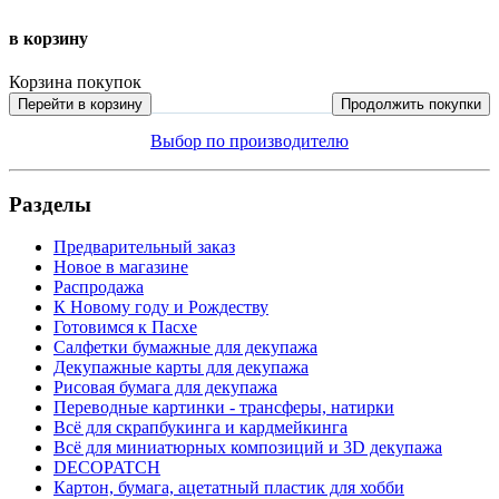
в корзину
Корзина покупок
Перейти в корзину
Продолжить покупки
Выбор по производителю
Разделы
Предварительный заказ
Новое в магазине
Распродажа
К Новому году и Рождеству
Готовимся к Пасхе
Салфетки бумажные для декупажа
Декупажные карты для декупажа
Рисовая бумага для декупажа
Переводные картинки - трансферы, натирки
Всё для скрапбукинга и кардмейкинга
Всё для миниатюрных композиций и 3D декупажа
DECOPATCH
Картон, бумага, ацетатный пластик для хобби