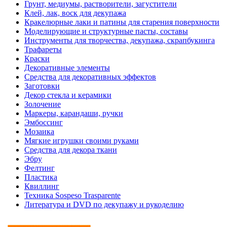
Грунт, медиумы, растворители, загустители
Клей, лак, воск для декупажа
Кракелюрные лаки и патины для старения поверхности
Моделирующие и структурные пасты, составы
Инструменты для творчества, декупажа, скрапбукинга
Трафареты
Краски
Декоративные элементы
Средства для декоративных эффектов
Заготовки
Декор стекла и керамики
Золочение
Маркеры, карандаши, ручки
Эмбоссинг
Мозаика
Мягкие игрушки своими руками
Средства для декора ткани
Эбру
Фелтинг
Пластика
Квиллинг
Техника Sospeso Trasparente
Литература и DVD по декупажу и рукоделию