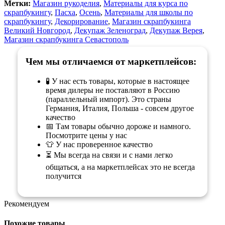
Метки:
Магазин рукоделия
,
Материалы для курса по
скрапбукингу
,
Пасха
,
Осень
,
Материалы для школы по
скрапбукингу
,
Декорирование
,
Магазин скрапбукинга
Великий Новгород
,
Декупаж Зеленоград
,
Декупаж Верея
,
Магазин скрапбукинга Севастополь
Чем мы отличаемся от маркетплейсов:
🧪 У нас есть товары, которые в настоящее
время дилеры не поставляют в Россию
(параллельный импорт). Это страны
Германия, Италия, Польша - совсем другое
качество
📅 Там товары обычно дороже и намного.
Посмотрите цены у нас
👕 У нас проверенное качество
⏳ Мы всегда на связи и с нами легко
общаться, а на маркетплейсах это не всегда
получится
Рекомендуем
Похожие товары