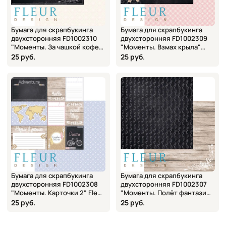
Бумага для скрапбукинга
Бумага для скрапбукинга
двухсторонняя FD1002310
двухсторонняя FD1002309
"Моменты. За чашкой кофе"
"Моменты. Взмах крыла"
Fleur design, 30х30 см
Fleur design, 30х30 см
25 руб.
25 руб.
Бумага для скрапбукинга
Бумага для скрапбукинга
двухсторонняя FD1002308
двухсторонняя FD1002307
"Моменты. Карточки 2" Fleur
"Моменты. Полёт фантазии"
design, 30х30 см
Fleur design, 30х30 см
25 руб.
25 руб.