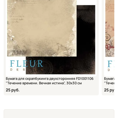
Бумага для скрапбукинга двухсторонняя FD1001106
Бумага 
"Течение времени. Вечная истина", 30х30 см
"Течени
25 руб.
25 руб.