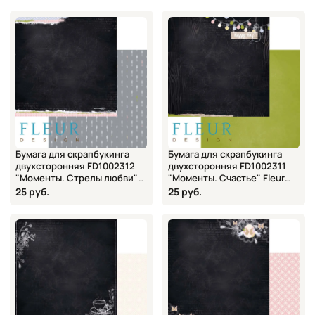
Бумага для скрапбукинга
Бумага для скрапбукинга
двухсторонняя FD1002312
двухсторонняя FD1002311
"Моменты. Стрелы любви"
"Моменты. Счастье" Fleur
Fleur design, 30х30 см
design, 30х30 см
25 руб.
25 руб.