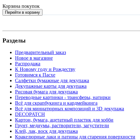
Корзина покупок
Перейти в корзину
Разделы
Предварительный заказ
Новое в магазине
Распродажа
К Новому году и Рождеству
Готовимся к Пасхе
Салфетки бумажные для декупажа
Декупажные карты для декупажа
Рисовая бумага для декупажа
Переводные картинки - трансферы, натирки
Всё для скрапбукинга и кардмейкинга
Всё для миниатюрных композиций и 3D декупажа
DECOPATCH
Картон, бумага, ацетатный пластик для хобби
Грунт, медиумы, растворители, загустители
Клей, лак, воск для декупажа
Кракелюрные лаки и патины для старения поверхности