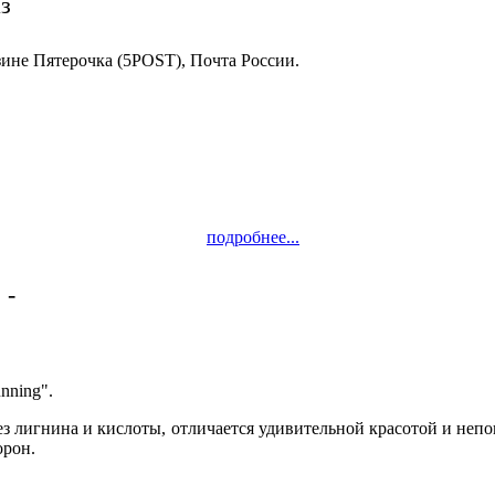
з
зине Пятерочка (5POST), Почта России.
подробнее...
 -
Качество!
nning".
 без лигнина и кислоты, отличается удивительной красотой и н
орон.