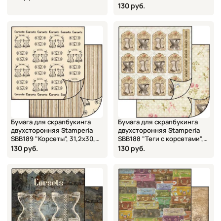
31,2х30,3 см
130 руб.
Бумага для скрапбукинга
Бумага для скрапбукинга
двухсторонняя Stamperia
двухсторонняя Stamperia
SBB189 "Корсеты", 31,2х30,3
SBB188 "Теги с корсетами",
см
31,2х30,3 см
130 руб.
130 руб.