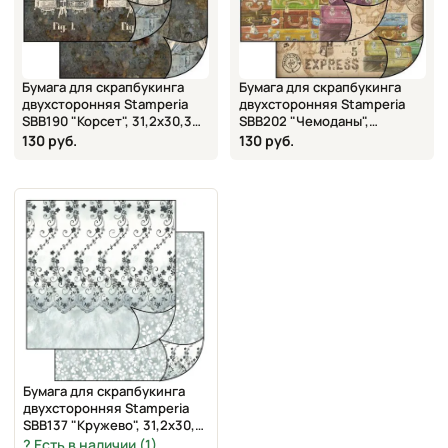
Бумага для скрапбукинга
Бумага для скрапбукинга
двухсторонняя Stamperia
двухсторонняя Stamperia
SBB190 "Корсет", 31,2х30,3
SBB202 "Чемоданы",
см
31,2х30,3 см
130 руб.
130 руб.
Бумага для скрапбукинга
двухсторонняя Stamperia
SBB137 "Кружево", 31,2х30,3
см
Есть в наличии (1)