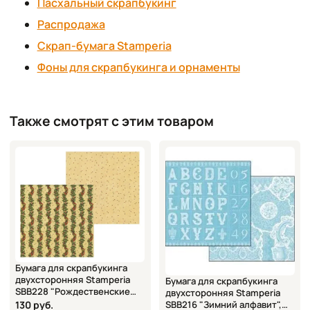
Пасхальный скрапбукинг
Распродажа
Скрап-бумага Stamperia
Фоны для скрапбукинга и орнаменты
Также смотрят с этим товаром
Бумага для скрапбукинга
двухсторонняя Stamperia
Бумага для скрапбукинга
SBB228 "Рождественские
двухсторонняя Stamperia
гирлянды", 31,2х30,3 см
130 руб.
SBB216 "Зимний алфавит",