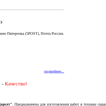
з
зине Пятерочка (5POST), Почта России.
подробнее...
 -
Корсет"
. Предназначена для изготовления работ в технике скра