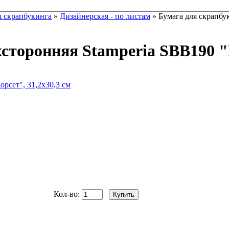
я скрапбукинга
»
Дизайнерская - по листам
» Бумага для скрапбук
сторонняя Stamperia SBB190 "К
Кол-во: