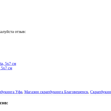
жалуйста отзыв:
 5х7 см
пбукинга Уфа
,
Магазин скрапбукинга Благовещенск
,
Скрапбукин
сов: