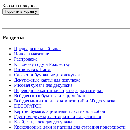
Корзина покупок
Перейти в корзину
Разделы
Предварительный заказ
Новое в магазине
Распродажа
К Новому году и Рождеству
Готовимся к Пасхе
Салфетки бумажные для декупажа
Декупажные карты для декупажа
Рисовая бумага для декупажа
Переводные картинки - трансферы, натирки
Всё для скрапбукинга и кардмейкинга
Всё для миниатюрных композиций и 3D декупажа
DECOPATCH
Картон, бумага, ацетатный пластик для хобби
Грунт, медиумы, растворители, загустители
Клей, лак, воск для декупажа
Кракелюрные лаки и патины для старения поверхности