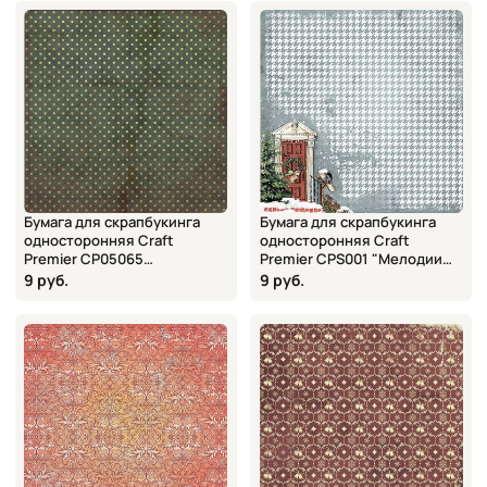
Бумага для скрапбукинга
Бумага для скрапбукинга
односторонняя Craft
односторонняя Craft
Premier CP05065
Premier CPS001 "Мелодии
"Новогодняя история.
Рождества. Праздничное
9 руб.
9 руб.
Хлопушка", 16,5х16,5 см
утро", 16,5х16,5 см