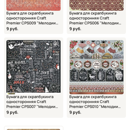
Бумага для скрапбукинга
Бумага для скрапбукинга
односторонняя Craft
односторонняя Craft
Premier CPS009 "Мелодии
Premier CPS006 "Мелодии
Рождества. Камин", 16,5х16,5
Рождества. Звонкая
9 руб.
9 руб.
см
метель", 16,5х16,5 см
Бумага для скрапбукинга
Бумага для скрапбукинга
односторонняя Craft
односторонняя Craft
Premier CPS007 "Мелодии
Premier CPS010 "Мелодии
Рождества. Ассорти",
Рождества. Декор",
9 руб.
9 руб.
16,5х16,5 см
16,5х16,5 см