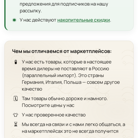
предложения для подписчиков на нашу
рассылку.
У нас действуют
накопительные скидки
.
Чем мы отличаемся от маркетплейсов:
🧪
У нас есть товары, которые в настоящее
время дилеры не поставляют в Россию
(параллельный импорт). Это страны
Германия, Италия, Польша — совсем другое
качество
🗓️
Там товары обычно дороже и намного.
Посмотрите цены у нас
👕
У нас проверенное качество
⏳
Мы всегда на связи и с нами легко общаться, а
на маркетплейсах это не всегда получится