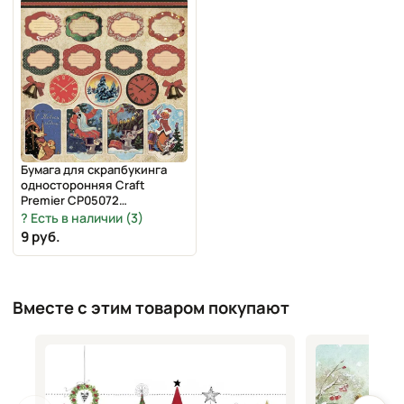
Бумага для скрапбукинга
односторонняя Craft
Premier CP05072
"Новогодняя история.
Есть в наличии (3)
Декор", 16,5х16,5 см
9 руб.
Вместе с этим товаром покупают