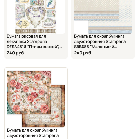
Бумага рисовая для
Бумага для скрапбукинга
декупажа Stamperia
двухсторонняя Stamperia
DFSA4618 "Птицы весной",
SBB686 "Маленький
А4
мальчик. Фон", 30,5х31,5 см
240 руб.
240 руб.
Бумага для скрапбукинга
двухсторонняя Stamperia