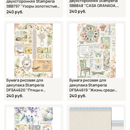
двухсторонняя Stamperia
двухсторонняя Stamperia
SBB848 "CASA GRANADA,
SBB797 "Узоры золотистые",
карточки", 30,5х31,5 см
240 руб.
30,5х31,5 см
240 руб.
Бумага рисовая для
Бумага рисовая для
декупажа Stamperia
декупажа Stamperia
DFSA4620 "Птицы и
DFSA4619 "Жизнь среди
ромашки", А4
роз", А4
240 руб.
240 руб.