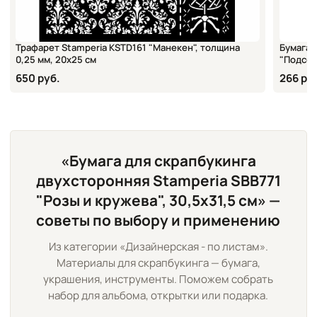
Трафарет Stamperia KSTD161 "Манекен", толщина
Бумага 
0,25 мм, 20х25 см
"Подсол
650 руб.
266 ру
«Бумага для скрапбукинга
двухсторонняя Stamperia SBB771
"Розы и кружева", 30,5х31,5 см» —
советы по выбору и применению
Из категории «Дизайнерская - по листам».
Материалы для скрапбукинга — бумага,
украшения, инструменты. Поможем собрать
набор для альбома, открытки или подарка.