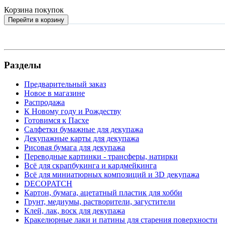
Корзина покупок
Перейти в корзину
Разделы
Предварительный заказ
Новое в магазине
Распродажа
К Новому году и Рождеству
Готовимся к Пасхе
Салфетки бумажные для декупажа
Декупажные карты для декупажа
Рисовая бумага для декупажа
Переводные картинки - трансферы, натирки
Всё для скрапбукинга и кардмейкинга
Всё для миниатюрных композиций и 3D декупажа
DECOPATCH
Картон, бумага, ацетатный пластик для хобби
Грунт, медиумы, растворители, загустители
Клей, лак, воск для декупажа
Кракелюрные лаки и патины для старения поверхности