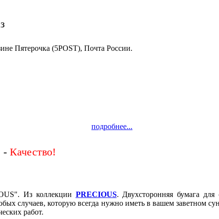
з
зине Пятерочка (5POST), Почта России.
подробнее...
 -
IOUS". Из коллекции
PRECIOUS
. Двухсторонняя бумага для
собых случаев, которую всегда нужно иметь в вашем заветном су
еских работ.