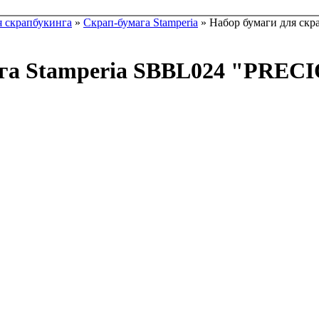
я скрапбукинга
»
Скрап-бумага Stamperia
» Набор бумаги для скр
га Stamperia SBBL024 "PRECIO