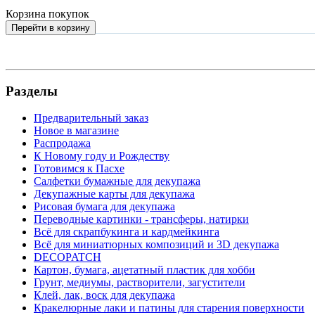
Корзина покупок
Перейти в корзину
Разделы
Предварительный заказ
Новое в магазине
Распродажа
К Новому году и Рождеству
Готовимся к Пасхе
Салфетки бумажные для декупажа
Декупажные карты для декупажа
Рисовая бумага для декупажа
Переводные картинки - трансферы, натирки
Всё для скрапбукинга и кардмейкинга
Всё для миниатюрных композиций и 3D декупажа
DECOPATCH
Картон, бумага, ацетатный пластик для хобби
Грунт, медиумы, растворители, загустители
Клей, лак, воск для декупажа
Кракелюрные лаки и патины для старения поверхности