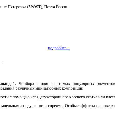
зине Пятерочка (5POST), Почта России.
подробнее...
 -
Качество!
аванда"
. Чипборд - один из самых популярных элементов 
я создания различных миниатюрных композиций.
ности с помощью клея, двухстороннего клеевого скотча или клее
темпельными подушками и спреями. Особые эффекты на поверхн