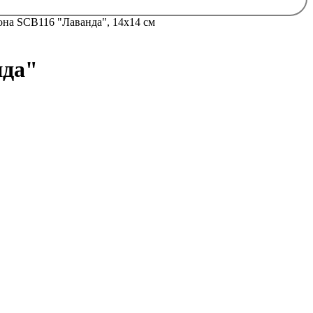
она SCB116 "Лаванда", 14х14 см
нда"