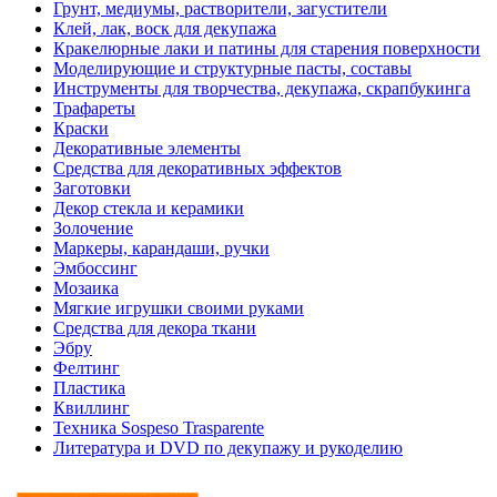
Грунт, медиумы, растворители, загустители
Клей, лак, воск для декупажа
Кракелюрные лаки и патины для старения поверхности
Моделирующие и структурные пасты, составы
Инструменты для творчества, декупажа, скрапбукинга
Трафареты
Краски
Декоративные элементы
Средства для декоративных эффектов
Заготовки
Декор стекла и керамики
Золочение
Маркеры, карандаши, ручки
Эмбоссинг
Мозаика
Мягкие игрушки своими руками
Средства для декора ткани
Эбру
Фелтинг
Пластика
Квиллинг
Техника Sospeso Trasparente
Литература и DVD по декупажу и рукоделию