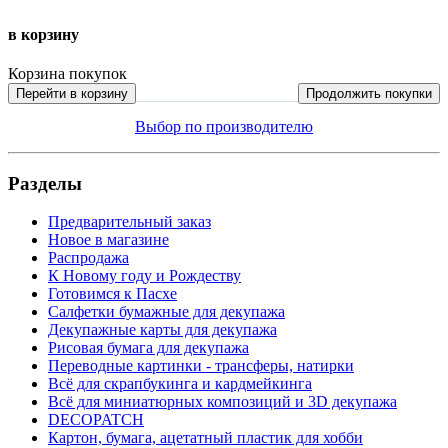
в корзину
Корзина покупок
Перейти в корзину
Продолжить покупки
Выбор по производителю
Разделы
Предварительный заказ
Новое в магазине
Распродажа
К Новому году и Рождеству
Готовимся к Пасхе
Салфетки бумажные для декупажа
Декупажные карты для декупажа
Рисовая бумага для декупажа
Переводные картинки - трансферы, натирки
Всё для скрапбукинга и кардмейкинга
Всё для миниатюрных композиций и 3D декупажа
DECOPATCH
Картон, бумага, ацетатный пластик для хобби