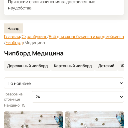
Приносим свои извинения за доставленные
неудобства!
Назад
Главная
/
Скрапбукинг
/
Всё для скрапбукинга и кардмейкинга
/
Чипборд
/
Медицина
Чипборд Медицина
Деревянный чипборд
Картонный чипборд
Детский
Жив
Сортировка
Товаров на
странице:
Найдено: 15