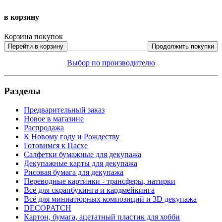
в корзину
Корзина покупок
Перейти в корзину
Продолжить покупки
Выбор по производителю
Разделы
Предварительный заказ
Новое в магазине
Распродажа
К Новому году и Рождеству
Готовимся к Пасхе
Салфетки бумажные для декупажа
Декупажные карты для декупажа
Рисовая бумага для декупажа
Переводные картинки - трансферы, натирки
Всё для скрапбукинга и кардмейкинга
Всё для миниатюрных композиций и 3D декупажа
DECOPATCH
Картон, бумага, ацетатный пластик для хобби