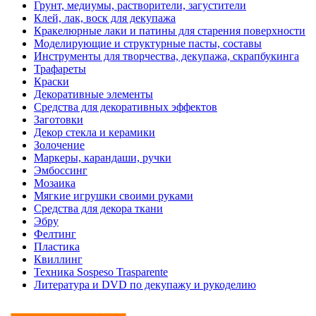
Грунт, медиумы, растворители, загустители
Клей, лак, воск для декупажа
Кракелюрные лаки и патины для старения поверхности
Моделирующие и структурные пасты, составы
Инструменты для творчества, декупажа, скрапбукинга
Трафареты
Краски
Декоративные элементы
Средства для декоративных эффектов
Заготовки
Декор стекла и керамики
Золочение
Маркеры, карандаши, ручки
Эмбоссинг
Мозаика
Мягкие игрушки своими руками
Средства для декора ткани
Эбру
Фелтинг
Пластика
Квиллинг
Техника Sospeso Trasparente
Литература и DVD по декупажу и рукоделию