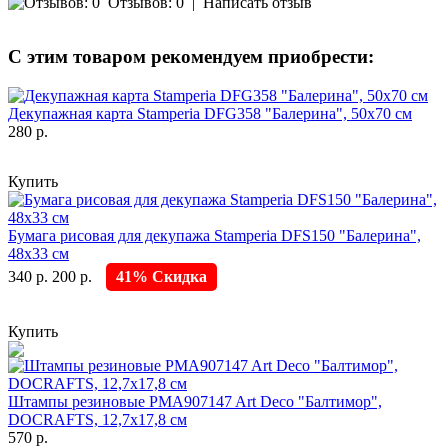
Отзывов: 0
|
Написать отзыв
С этим товаром рекомендуем приобрести:
Декупажная карта Stamperia DFG358 "Балерина", 50х70 см
280 р.
Купить
Бумага рисовая для декупажа Stamperia DFS150 "Балерина",
48х33 см
340 р.
200 р.
41% Скидка
Купить
Штампы резиновые PMA907147 Art Deco "Балтимор",
DOCRAFTS, 12,7х17,8 см
570 р.