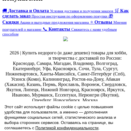
🚚
Доставка и Оплата
🛒
Как
Условия доставки и получения заказов
сделать заказ
🎁
Простая инструкция по оформлению покупки
Скидки
⭐
Отзывы
Акции и выгодные предложения магазина
Мнения
📞
Контакты
покупателей о магазине
Свяжитесь с нами удобным
способом
@
2026 | Купить недорого (и даже дешево) товары для хобби,
магазин рукоделия
и творчества с доставкой по России:
Краснодар, Самара, Магадан, Владимир, Волгоград,
Екатеринбург, Уфа, Красноярск, Сочи, Тула, Сургут,
Нижневартовск, Ханты-Мансийск, Санкт-Петербург (Спб),
Усинск (Коми), Калининград, Ростов-на-Дону, Абакан
(Хакасия), Казань, Пермь, Ярославль, Воронеж, Свердловск,
Якутия, Липецк, Нижний Новгород, Красноярск, Иркутск,
Иваново, Мурманск, Ессентуки, Нерюнгри (Якутия),
Оренбург, Новосибирск, Москва.
ИП Ильина Марина Эдуардовна ИНН 771207133852 ЕГРИП
Этот сайт использует файлы cookie с целью повышения
323774600019055
.
Интернет-магазин Арт-
декупаж
:
удобства для пользователя, а именно — дополнения
скрапбукинг
функциями социальных сетей, статистического анализа и
выбора сторонних сервисов. Оставаясь на странице, вы
соглашаетесь с
Политикой конфиденциальности
.