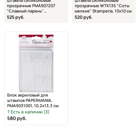
Штампы силиконовые
Штампы силиконовые
прозрачные PMA907207
прозрачные WTK135 "Соты
"Славный парень"
мелкие" Stamperia, 10х10 см
DOCRAFTS, 3 шт., 10,2х10,2
525 руб.
520 руб.
см
Блок акриловый для
штампов PAPERMANIA,
PMA9031001, 10,2х13,3 см
Есть в наличии (3)
580 руб.