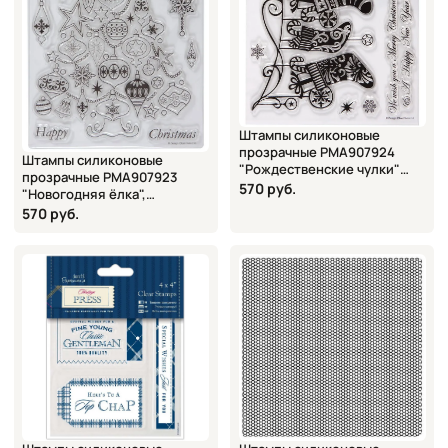
Штампы силиконовые
прозрачные PMA907924
Штампы силиконовые
"Рождественские чулки"
прозрачные PMA907923
DOCRAFTS, 12,7х17,7 см
570 руб.
"Новогодняя ёлка",
DOCRAFTS, 12 шт., 14х18 см
570 руб.