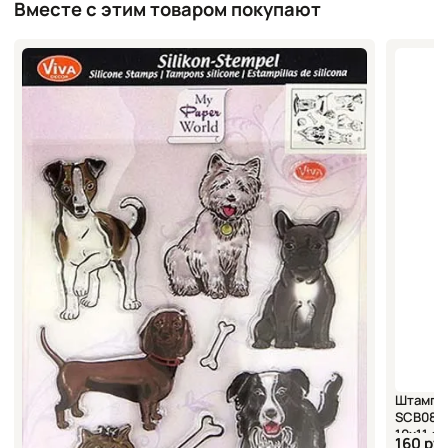
Вместе с этим товаром покупают
Штампы 
SCB0810
10х11 см
160 ру