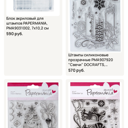
Блок акриловый для
штампов PAPERMANIA,
PMA9031002, 7х10,2 см
590 руб.
Штампы силиконовые
прозрачные PMA907920
"Свечи" DOCRAFTS,
12,7х17,7 см
570 руб.