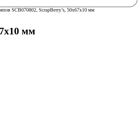
мпов SCB070802, ScrapBerry’s, 50х67х10 мм
67х10 мм