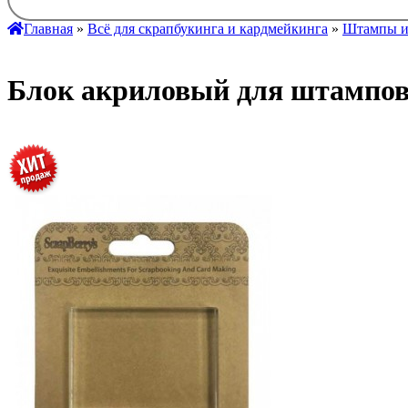
Главная
»
Всё для скрапбукинга и кардмейкинга
»
Штампы и
Блок акриловый для штампов 