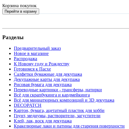
Корзина покупок
Перейти в корзину
Разделы
Предварительный заказ
Новое в магазине
Распродажа
К Новому году и Рождеству
Готовимся к Пасхе
Салфетки бумажные для декупажа
Декупажные карты для декупажа
Рисовая бумага для декупажа
Переводные картинки - трансферы, натирки
Всё для скрапбукинга и кардмейкинга
Всё для миниатюрных композиций и 3D декупажа
DECOPATCH
Картон, бумага, ацетатный пластик для хобби
Грунт, медиумы, растворители, загустители
Клей, лак, воск для декупажа
Кракелюрные лаки и патины для старения поверхности