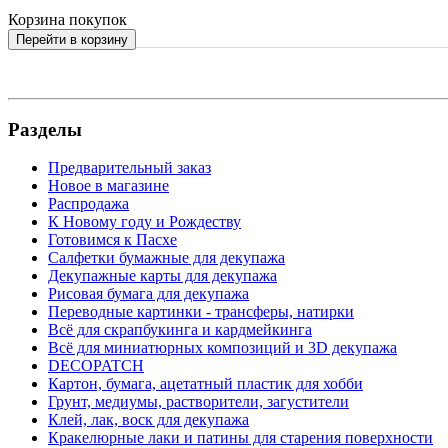
Корзина покупок
Перейти в корзину
Разделы
Предварительный заказ
Новое в магазине
Распродажа
К Новому году и Рождеству
Готовимся к Пасхе
Салфетки бумажные для декупажа
Декупажные карты для декупажа
Рисовая бумага для декупажа
Переводные картинки - трансферы, натирки
Всё для скрапбукинга и кардмейкинга
Всё для миниатюрных композиций и 3D декупажа
DECOPATCH
Картон, бумага, ацетатный пластик для хобби
Грунт, медиумы, растворители, загустители
Клей, лак, воск для декупажа
Кракелюрные лаки и патины для старения поверхности