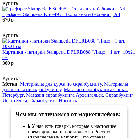
Купить
Трафарет Stamperia KSG495 "Тюльпаны и бабочки", А4
670 р.
Купить
Картинки - натирки Stamperia DFLRB088 "Лицо", 1 шт., 10х21
см
380 р.
Купить
Метки:
Материалы для курса по скрапбукингу
,
Материалы
для школы по скрапбукингу
,
Магазин скрапбукинга Санкт-
Петербург
,
Магазин скрапбукинга Архангельск
,
Скрапбукинг
Ивантеевка
,
Скрапбукинг Ногинск
Чем мы отличаемся от маркетплейсов:
🧪 У нас есть товары, которые в настоящее
время дилеры не поставляют в Россию
(параллельный импорт). Это страны