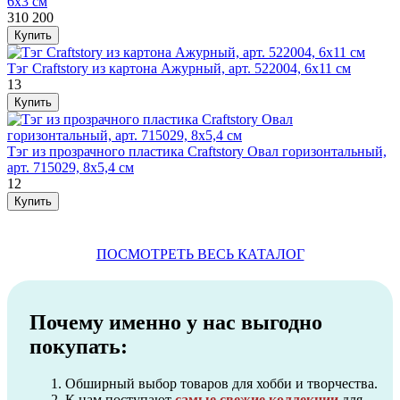
6х3 см
310
200
Тэг Craftstory из картона Ажурный, арт. 522004, 6х11 см
13
Тэг из прозрачного пластика Craftstory Овал горизонтальный,
арт. 715029, 8х5,4 см
12
ПОСМОТРЕТЬ ВЕСЬ КАТАЛОГ
Почему именно у нас выгодно
покупать:
Обширный выбор товаров для хобби и творчества.
К нам поступают
самые свежие коллекции
для