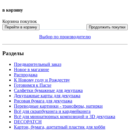
в корзину
Корзина покупок
Перейти в корзину
Продолжить покупки
Выбор по производителю
Разделы
Предварительный заказ
Новое в магазине
Распродажа
К Новому году и Рождеству
Готовимся к Пасхе
Салфетки бумажные для декупажа
Декупажные карты для декупажа
Рисовая бумага для декупажа
Переводные картинки - трансферы, натирки
Всё для скрапбукинга и кардмейкинга
Всё для миниатюрных композиций и 3D декупажа
DECOPATCH
Картон, бумага, ацетатный пластик для хобби