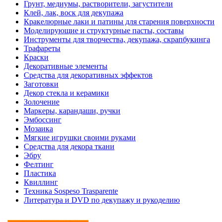
Грунт, медиумы, растворители, загустители
Клей, лак, воск для декупажа
Кракелюрные лаки и патины для старения поверхности
Моделирующие и структурные пасты, составы
Инструменты для творчества, декупажа, скрапбукинга
Трафареты
Краски
Декоративные элементы
Средства для декоративных эффектов
Заготовки
Декор стекла и керамики
Золочение
Маркеры, карандаши, ручки
Эмбоссинг
Мозаика
Мягкие игрушки своими руками
Средства для декора ткани
Эбру
Фелтинг
Пластика
Квиллинг
Техника Sospeso Trasparente
Литература и DVD по декупажу и рукоделию