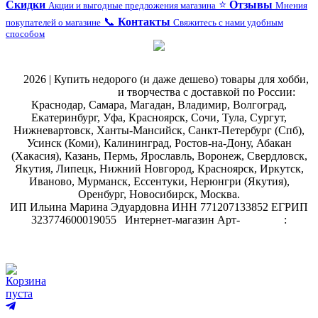
Скидки
⭐
Отзывы
Акции и выгодные предложения магазина
Мнения
📞
Контакты
покупателей о магазине
Свяжитесь с нами удобным
способом
@
2026 | Купить недорого (и даже дешево) товары для хобби,
магазин рукоделия
и творчества с доставкой по России:
Краснодар, Самара, Магадан, Владимир, Волгоград,
Екатеринбург, Уфа, Красноярск, Сочи, Тула, Сургут,
Нижневартовск, Ханты-Мансийск, Санкт-Петербург (Спб),
Усинск (Коми), Калининград, Ростов-на-Дону, Абакан
(Хакасия), Казань, Пермь, Ярославль, Воронеж, Свердловск,
Якутия, Липецк, Нижний Новгород, Красноярск, Иркутск,
Иваново, Мурманск, Ессентуки, Нерюнгри (Якутия),
Оренбург, Новосибирск, Москва.
ИП Ильина Марина Эдуардовна ИНН 771207133852 ЕГРИП
323774600019055
.
Интернет-магазин Арт-
декупаж
:
скрапбукинг
Корзина
пуста