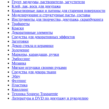
Грунт, медиумы, растворители, загустители
Клей, лак, воск для декупажа
Кракелюрные лаки и патины для старения поверхности
Моделирующие и структурные пасты, составы
Инструменты для творчества, декупажа, скрапбукинга
Трафареты
Краски
Декоративные элементы
Средства для декоративных эффектов
Заготовки
Декор стекла и керамики
Золочение
Маркеры, карандаши, ручки
Эмбоссинг
Мозаика
Мягкие игрушки своими руками
Средства для декора ткани
Эбру
Фелтинг
Пластика
Квиллинг
Техника Sospeso Trasparente
Литература и DVD по декупажу и рукоделию