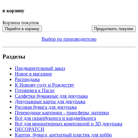
в корзину
Корзина покупок
Перейти в корзину
Продолжить покупки
Выбор по производителю
Разделы
Предварительный заказ
Новое в магазине
Распродажа
К Новому году и Рождеству
Готовимся к Пасхе
Салфетки бумажные для декупажа
Декупажные карты для декупажа
Рисовая бумага для декупажа
Переводные картинки - трансферы, натирки
Всё для скрапбукинга и кардмейкинга
Всё для миниатюрных композиций и 3D декупажа
DECOPATCH
Картон, бумага, ацетатный пластик для хобби