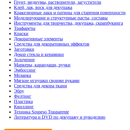
Грунт, медиумы, растворители, загустители
Клей, лак, воск для декупажа
Кракелюрные лаки и патины для старения поверхности
Моделирующие и структурные пасты, составы
Инструменты для творчества, декупажа, скрапбукинга
Трафареты
Краски
Декоративные элементы
Средства для декоративных эффектов
Заготовки
Декор стекла и керамики
Золочение
Маркеры, карандаши, ручки
Эмбоссинг
Мозаика
Мягкие игрушки своими руками
Средства для декора ткани
Эбру
Фелтинг
Пластика
Квиллинг
Техника Sospeso Trasparente
Литература и DVD по декупажу и рукоделию