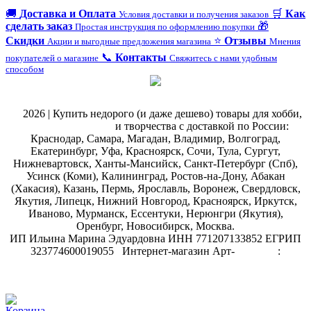
🚚
Доставка и Оплата
🛒
Как
Условия доставки и получения заказов
сделать заказ
🎁
Простая инструкция по оформлению покупки
Скидки
⭐
Отзывы
Акции и выгодные предложения магазина
Мнения
📞
Контакты
покупателей о магазине
Свяжитесь с нами удобным
способом
@
2026 | Купить недорого (и даже дешево) товары для хобби,
магазин рукоделия
и творчества с доставкой по России:
Краснодар, Самара, Магадан, Владимир, Волгоград,
Екатеринбург, Уфа, Красноярск, Сочи, Тула, Сургут,
Нижневартовск, Ханты-Мансийск, Санкт-Петербург (Спб),
Усинск (Коми), Калининград, Ростов-на-Дону, Абакан
(Хакасия), Казань, Пермь, Ярославль, Воронеж, Свердловск,
Якутия, Липецк, Нижний Новгород, Красноярск, Иркутск,
Иваново, Мурманск, Ессентуки, Нерюнгри (Якутия),
Оренбург, Новосибирск, Москва.
ИП Ильина Марина Эдуардовна ИНН 771207133852 ЕГРИП
323774600019055
.
Интернет-магазин Арт-
декупаж
:
скрапбукинг
Корзина