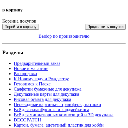
в корзину
Корзина покупок
Перейти в корзину
Продолжить покупки
Выбор по производителю
Разделы
Предварительный заказ
Новое в магазине
Распродажа
К Новому году и Рождеству
Готовимся к Пасхе
Салфетки бумажные для декупажа
Декупажные карты для декупажа
Рисовая бумага для декупажа
Переводные картинки - трансферы, натирки
Всё для скрапбукинга и кардмейкинга
Всё для миниатюрных композиций и 3D декупажа
DECOPATCH
Картон, бумага, ацетатный пластик для хобби