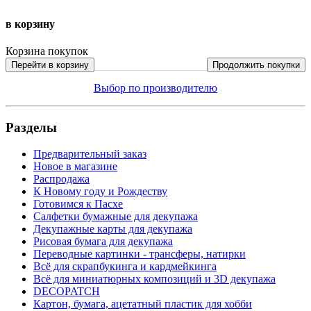
в корзину
Корзина покупок
Перейти в корзину
Продолжить покупки
Выбор по производителю
Разделы
Предварительный заказ
Новое в магазине
Распродажа
К Новому году и Рождеству
Готовимся к Пасхе
Салфетки бумажные для декупажа
Декупажные карты для декупажа
Рисовая бумага для декупажа
Переводные картинки - трансферы, натирки
Всё для скрапбукинга и кардмейкинга
Всё для миниатюрных композиций и 3D декупажа
DECOPATCH
Картон, бумага, ацетатный пластик для хобби