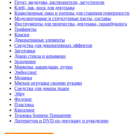
Грунт, медиумы, растворители, загустители
Клей, лак, воск для декупажа
Кракелюрные лаки и патины для старения поверхности
Моделирующие и структурные пасты, составы
Инструменты для творчества, декупажа, скрапбукинга
Трафареты
Краски
Декоративные элементы
Средства для декоративных эффектов
Заготовки
Декор стекла и керамики
Золочение
Маркеры, карандаши, ручки
Эмбоссинг
Мозаика
Мягкие игрушки своими руками
Средства для декора ткани
Эбру
Фелтинг
Пластика
Квиллинг
Техника Sospeso Trasparente
Литература и DVD по декупажу и рукоделию