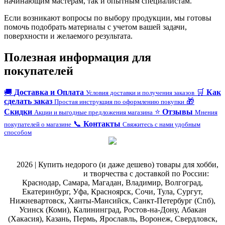
начинающим мастерам, так и опытным специалистам.
Если возникают вопросы по выбору продукции, мы готовы
помочь подобрать материалы с учетом вашей задачи,
поверхности и желаемого результата.
Полезная информация для
покупателей
🚚
Доставка и Оплата
🛒
Как
Условия доставки и получения заказов
сделать заказ
🎁
Простая инструкция по оформлению покупки
Скидки
⭐
Отзывы
Акции и выгодные предложения магазина
Мнения
📞
Контакты
покупателей о магазине
Свяжитесь с нами удобным
способом
@
2026 | Купить недорого (и даже дешево) товары для хобби,
магазин рукоделия
и творчества с доставкой по России:
Краснодар, Самара, Магадан, Владимир, Волгоград,
Екатеринбург, Уфа, Красноярск, Сочи, Тула, Сургут,
Нижневартовск, Ханты-Мансийск, Санкт-Петербург (Спб),
Усинск (Коми), Калининград, Ростов-на-Дону, Абакан
(Хакасия), Казань, Пермь, Ярославль, Воронеж, Свердловск,