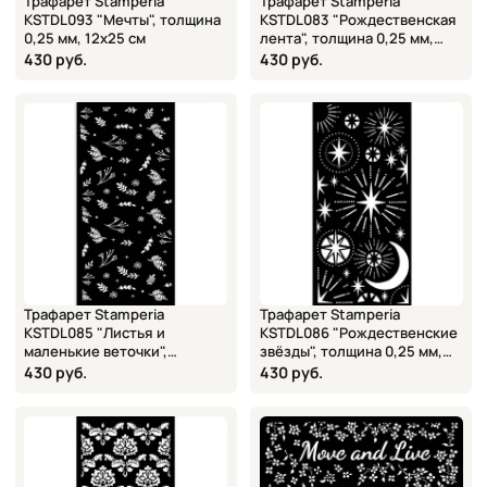
Трафарет Stamperia
Трафарет Stamperia
KSTDL093 "Мечты", толщина
KSTDL083 "Рождественская
0,25 мм, 12х25 см
лента", толщина 0,25 мм,
12х25 см
430 руб.
430 руб.
Трафарет Stamperia
Трафарет Stamperia
KSTDL085 "Листья и
KSTDL086 "Рождественские
маленькие веточки",
звёзды", толщина 0,25 мм,
толщина 0,25 мм, 12х25 см
12х25 см
430 руб.
430 руб.