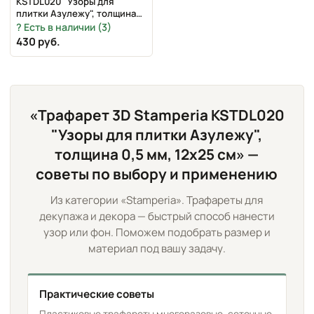
KSTDL020 "Узоры для
плитки Азулежу", толщина
0,5 мм, 12х25 см
Есть в наличии (3)
430 руб.
«Трафарет 3D Stamperia KSTDL020
"Узоры для плитки Азулежу",
толщина 0,5 мм, 12х25 см» —
советы по выбору и применению
Из категории «Stamperia». Трафареты для
декупажа и декора — быстрый способ нанести
узор или фон. Поможем подобрать размер и
материал под вашу задачу.
Практические советы
Пластиковые трафареты многоразовые, сеточные