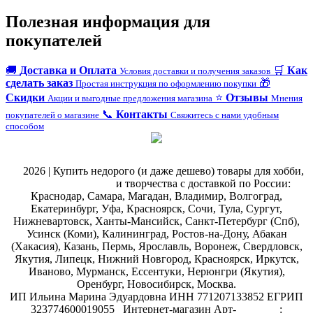
Полезная информация для
покупателей
🚚
Доставка и Оплата
🛒
Как
Условия доставки и получения заказов
сделать заказ
🎁
Простая инструкция по оформлению покупки
Скидки
⭐
Отзывы
Акции и выгодные предложения магазина
Мнения
📞
Контакты
покупателей о магазине
Свяжитесь с нами удобным
способом
@
2026 | Купить недорого (и даже дешево) товары для хобби,
магазин рукоделия
и творчества с доставкой по России:
Краснодар, Самара, Магадан, Владимир, Волгоград,
Екатеринбург, Уфа, Красноярск, Сочи, Тула, Сургут,
Нижневартовск, Ханты-Мансийск, Санкт-Петербург (Спб),
Усинск (Коми), Калининград, Ростов-на-Дону, Абакан
(Хакасия), Казань, Пермь, Ярославль, Воронеж, Свердловск,
Якутия, Липецк, Нижний Новгород, Красноярск, Иркутск,
Иваново, Мурманск, Ессентуки, Нерюнгри (Якутия),
Оренбург, Новосибирск, Москва.
ИП Ильина Марина Эдуардовна ИНН 771207133852 ЕГРИП
323774600019055
.
Интернет-магазин Арт-
декупаж
: