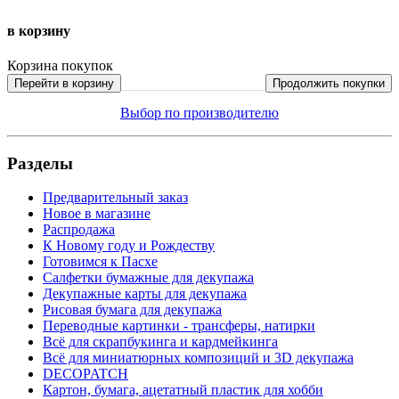
в корзину
Корзина покупок
Перейти в корзину
Продолжить покупки
Выбор по производителю
Разделы
Предварительный заказ
Новое в магазине
Распродажа
К Новому году и Рождеству
Готовимся к Пасхе
Салфетки бумажные для декупажа
Декупажные карты для декупажа
Рисовая бумага для декупажа
Переводные картинки - трансферы, натирки
Всё для скрапбукинга и кардмейкинга
Всё для миниатюрных композиций и 3D декупажа
DECOPATCH
Картон, бумага, ацетатный пластик для хобби