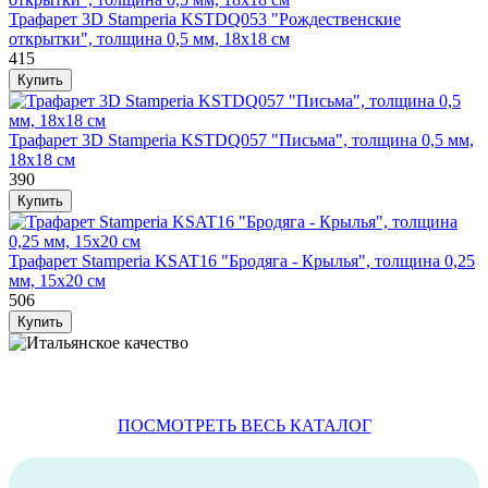
Трафарет 3D Stamperia KSTDQ053 "Рождественские
открытки", толщина 0,5 мм, 18х18 см
415
Трафарет 3D Stamperia KSTDQ057 "Письма", толщина 0,5 мм,
18х18 см
390
Трафарет Stamperia KSAT16 "Бродяга - Крылья", толщина 0,25
мм, 15х20 см
506
ПОСМОТРЕТЬ ВЕСЬ КАТАЛОГ