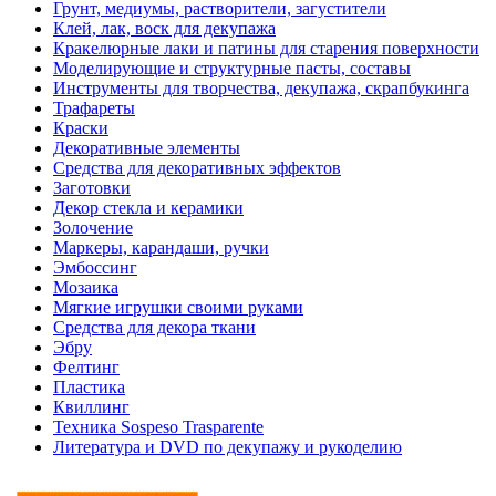
Грунт, медиумы, растворители, загустители
Клей, лак, воск для декупажа
Кракелюрные лаки и патины для старения поверхности
Моделирующие и структурные пасты, составы
Инструменты для творчества, декупажа, скрапбукинга
Трафареты
Краски
Декоративные элементы
Средства для декоративных эффектов
Заготовки
Декор стекла и керамики
Золочение
Маркеры, карандаши, ручки
Эмбоссинг
Мозаика
Мягкие игрушки своими руками
Средства для декора ткани
Эбру
Фелтинг
Пластика
Квиллинг
Техника Sospeso Trasparente
Литература и DVD по декупажу и рукоделию