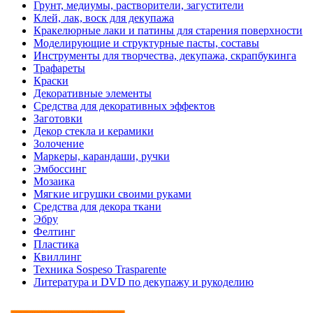
Грунт, медиумы, растворители, загустители
Клей, лак, воск для декупажа
Кракелюрные лаки и патины для старения поверхности
Моделирующие и структурные пасты, составы
Инструменты для творчества, декупажа, скрапбукинга
Трафареты
Краски
Декоративные элементы
Средства для декоративных эффектов
Заготовки
Декор стекла и керамики
Золочение
Маркеры, карандаши, ручки
Эмбоссинг
Мозаика
Мягкие игрушки своими руками
Средства для декора ткани
Эбру
Фелтинг
Пластика
Квиллинг
Техника Sospeso Trasparente
Литература и DVD по декупажу и рукоделию