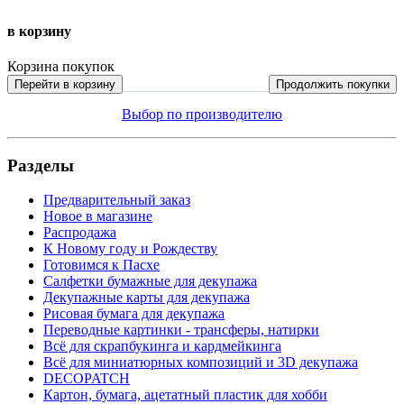
в корзину
Корзина покупок
Перейти в корзину
Продолжить покупки
Выбор по производителю
Разделы
Предварительный заказ
Новое в магазине
Распродажа
К Новому году и Рождеству
Готовимся к Пасхе
Салфетки бумажные для декупажа
Декупажные карты для декупажа
Рисовая бумага для декупажа
Переводные картинки - трансферы, натирки
Всё для скрапбукинга и кардмейкинга
Всё для миниатюрных композиций и 3D декупажа
DECOPATCH
Картон, бумага, ацетатный пластик для хобби