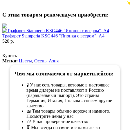
С этим товаром рекомендуем приобрести:
Трафарет Stamperia KSG446 "Японка с веером", А4
520 р.
Купить
Метки:
Цветы
,
Осень
,
Азия
Чем мы отличаемся от маркетплейсов:
🧪 У нас есть товары, которые в настоящее
время дилеры не поставляют в Россию
(параллельный импорт). Это страны
Германия, Италия, Польша - совсем другое
качество
📅 Там товары обычно дороже и намного.
Посмотрите цены у нас
👕 У нас проверенное качество
⏳ Мы всегда на связи и с нами легко