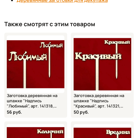
Деревянные заготовки для декупажа
Также смотрят с этим товаром
Заготовка деревянная на
Заготовка деревянная на
шпажке "Надпись
шпажке "Надпись
"Любимый", арт. 141318,
"Красивый", арт. 141321,
15х21 см
15х21 см
56 руб.
50 руб.