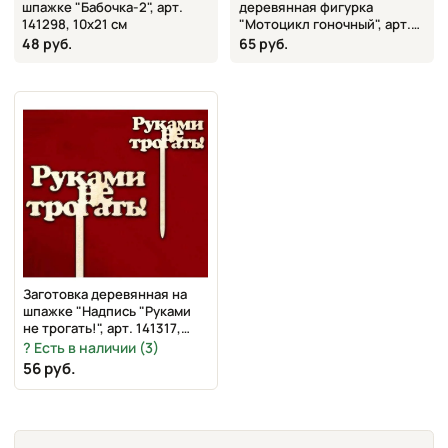
шпажке "Бабочка-2", арт.
деревянная фигурка
141298, 10х21 см
"Мотоцикл гоночный", арт.
12241, 16,6х9,6 см
48 руб.
65 руб.
Заготовка деревянная на
шпажке "Надпись "Руками
не трогать!", арт. 141317,
15х21 см
Есть в наличии (3)
56 руб.