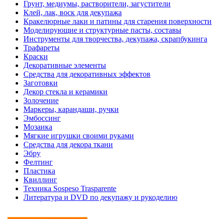
Грунт, медиумы, растворители, загустители
Клей, лак, воск для декупажа
Кракелюрные лаки и патины для старения поверхности
Моделирующие и структурные пасты, составы
Инструменты для творчества, декупажа, скрапбукинга
Трафареты
Краски
Декоративные элементы
Средства для декоративных эффектов
Заготовки
Декор стекла и керамики
Золочение
Маркеры, карандаши, ручки
Эмбоссинг
Мозаика
Мягкие игрушки своими руками
Средства для декора ткани
Эбру
Фелтинг
Пластика
Квиллинг
Техника Sospeso Trasparente
Литература и DVD по декупажу и рукоделию