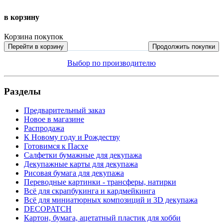
в корзину
Корзина покупок
Перейти в корзину
Продолжить покупки
Выбор по производителю
Разделы
Предварительный заказ
Новое в магазине
Распродажа
К Новому году и Рождеству
Готовимся к Пасхе
Салфетки бумажные для декупажа
Декупажные карты для декупажа
Рисовая бумага для декупажа
Переводные картинки - трансферы, натирки
Всё для скрапбукинга и кардмейкинга
Всё для миниатюрных композиций и 3D декупажа
DECOPATCH
Картон, бумага, ацетатный пластик для хобби