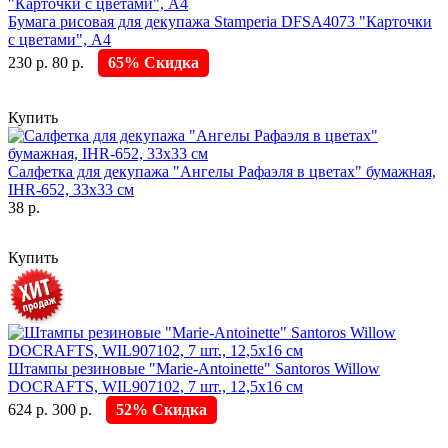
Бумага рисовая для декупажа Stamperia DFSA4073 "Карточки
с цветами", А4
230 р.
80 р.
65% Скидка
Купить
Салфетка для декупажа "Ангелы Рафаэля в цветах" бумажная,
IHR-652, 33х33 см
38 р.
Купить
Штампы резиновые "Marie-Antoinette" Santoros Willow
DOCRAFTS, WIL907102, 7 шт., 12,5х16 см
624 р.
300 р.
52% Скидка