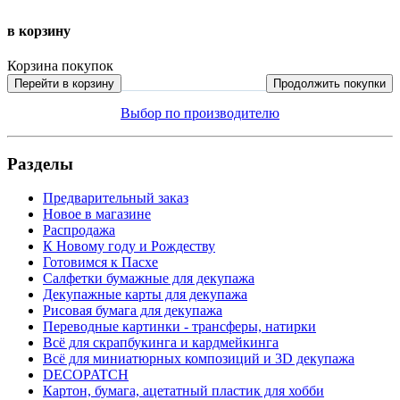
в корзину
Корзина покупок
Перейти в корзину
Продолжить покупки
Выбор по производителю
Разделы
Предварительный заказ
Новое в магазине
Распродажа
К Новому году и Рождеству
Готовимся к Пасхе
Салфетки бумажные для декупажа
Декупажные карты для декупажа
Рисовая бумага для декупажа
Переводные картинки - трансферы, натирки
Всё для скрапбукинга и кардмейкинга
Всё для миниатюрных композиций и 3D декупажа
DECOPATCH
Картон, бумага, ацетатный пластик для хобби