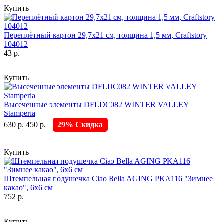
Купить
Переплётный картон 29,7х21 см, толщина 1,5 мм, Craftstory
104012
43 р.
Купить
Высеченные элементы DFLDC082 WINTER VALLEY
Stamperia
630 р.
450 р.
29% Скидка
Купить
Штемпельная подушечка Ciao Bella AGING PKA116 "Зимнее
какао", 6х6 см
752 р.
Купить