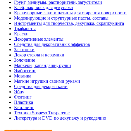
Грунт, медиумы, растворители, загустители
Клей, лак, воск для декупажа
Кракелюрные лаки и патины для старения поверхности
Моделирующие и структурные пасты, составы
Инструменты для творчества, декупажа, скрапбукинга
Трафареты
Краски
Декоративные элементы
Средства для декоративных эффектов
Заготовки
Декор стекла и керамики
Золочение
Маркеры, карандаши, ручки
Эмбоссинг
Мозаика
Мягкие игрушки своими руками
Средства для декора ткани
Эбру
Фелтинг
Пластика
Квиллинг
Техника Sospeso Trasparente
Литература и DVD по декупажу и рукоделию